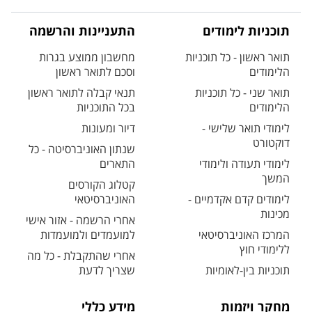
תוכניות לימודים
התעניינות והרשמה
תואר ראשון - כל תוכניות
מחשבון ממוצע בגרות
הלימודים
וסכם לתואר ראשון
תואר שני - כל תוכניות
תנאי קבלה לתואר ראשון
הלימודים
בכל התוכניות
לימודי תואר שלישי -
דיור ומעונות
דוקטורט
שנתון האוניברסיטה - כל
לימודי תעודה ולימודי
התארים
המשך
קטלוג הקורסים
לימודים קדם אקדמיים -
האוניברסיטאי
מכינות
אחרי הרשמה - אזור אישי
המרכז האוניברסיטאי
למועמדים ולמועמדות
ללימודי חוץ
אחרי שהתקבלת - כל מה
תוכניות בין-לאומיות
שצריך לדעת
מחקר ויזמות
מידע כללי