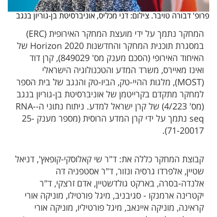
פרופ' דבורה טויבר. צילום: דני מכליס, אוניברסיטת בן-גוריון בנגב
המחקר נתמך על ידי מועצת המחקר האירופית (ERC)
במסגרת תוכנית המחקר והחדשנות Horizon 2020 של
האיחוד האירופי (הסכם מענק מס' 849029), קרן דוד
ואינז מאיירס, משרד המדע והטכנולוגיה הישראלי
(MOST), מלגות ההיי-טק, הביו-טק והנגב של בית הספר
למחקר מתקדם בקרייטמן של אוניברסיטת בן-גוריון בנגב
(מס' 4/223) של קרן ישראל למדע. ניתוח נתוני ה-RNA-
seq נתמך על ידי קרן המדע הרוסית (מספר מענק 25-
71-20017).
קבוצת המחקר כללה את: ד"ר שי קאלוסקי-קופאץ', דניאל
שטיין, אלפרדו גרסיה ונזור, ד"ר אסטפניה דה
אלנדה-בסרה, בארקט גולדשטיין, אדם זרצקי, ד"ר
יקטרינה ארמנקו - סגיבניב, מיגל פורטילו, מוניקה אורי
קראינה, מוניקה איינאב, מיגל פורטיליו, מוניקה אורי