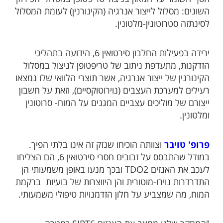
השונים: מסלול לייצור אנרגיה (הקינורנין) לעומת המסלול
לסינתזה סטרוטונין-מלטונין.
ירידה בפעילות החלבון סירטואין 6, הידועה בתהליכי
הזדקנות, מתעדפת ניתוב של טריפטופן לניצול במסלול
הקינורנין של ייצור אנרגיה, אשר תוצרי הלוואי שלו נמצאו
רעילים למערכת העצבים (נוירוטוקסיים), וזאת על חשבון
ייצורם של מוליכים עצביים המגנים על המוח- סרוטונין
ומלטונין.
פרופ' טויבר
וצוותה הוכיחו שנזק זה אינו בלתי הפיך.
במודל שהתבסס על זבובים חסרי סירטואין 6, הם הצליחו
לעכב את האנזים TDO2 ובכך מנעו באופן משמעותי הן
התדרדרות נוירו-מוטורית והן היווצרות של בועיות ברקמת
המוח, מה שמצביע על חלון הזדמנויות טיפולי משמעותי.