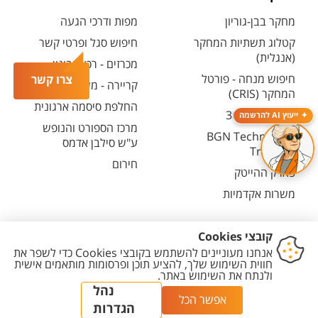
מחקר בבן-גוריון
מפות ודרכי הגעה
קטלוג תשתיות המחקר
חיפוש סגל ופרטי קשר
(אנגלית)
מכרזים - רכש ובינוי
חיפוש מנחה - פורטל
צרו קשר
קריירה - משרות פתוחות
המחקר (CRIS)
החלפת סיסמה ארגונית
מרכז יזמות 360
ייעוץ AI להרשמה
מרכז הספורט והנופש
BGN Technology
ע"ש סילבן אדמס
Transfer
חירום
פארק ההייטק
משרות אקדמיות
יצירת
הצהרת
מדיניות
מדיניות עריכת
הגדרת
קשר
נגישות
פרטיות
תוכן
עוגיות