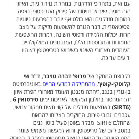
עם זאת, בתהליכי הזדקנות ובמחלות נוירולוגיות, האיזון
הזה מופר. שיבוש בוויסות של פירוק הטריפטופן נצפה
במוחות מזדקנים והוא בולט אף יותר בהפרעות ניווניות
ופסיכיאטריות, דבר הגורם להשפעות מזיקות על מצב
הרוח, יכולות הלמידה ודפוסי השינה. למרות ההשפעות
החמורות והמבוססות הללו, המנגנונים המולקולריים
העומדים מאחורי השינוי בשימוש בטריפטופן לא היו
ידועים עד כה.
בקבוצת המחקר של
פרופ' דברה טויבר, ד"ר שי
קלוסקי-קופץ'
,
מהמחלקה למדעי החיים
באוניברסיטת
בן-גוריון בנגב, זיהתה מנגנון העומד מאחורי הפרת איזון
זה: המחסור בחלבון המקושר לאריכות ימים
סירטואין 6
.
(SIRT6)
באמצעות מודלים של קווי תאים ממקור אנושי,
עכברים וזבובי פירות, החוקרים הצליחו להראות
שהחלבוןSIRT6 מבקר באופן פעיל ביטוי גנים
במטבוליזם של טריפטופן, והוא למעשה משמש שומר
הסף השומר על המאזן בניצול טריפטופן במסלולי הפירוק