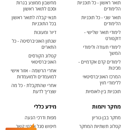
תואר ראשון - כל תוכניות
מחשבון ממוצע בגרות
הלימודים
וסכם לתואר ראשון
תואר שני - כל תוכניות
תנאי קבלה לתואר ראשון
הלימודים
בכל התוכניות
לימודי תואר שלישי -
דיור ומעונות
דוקטורט
שנתון האוניברסיטה - כל
לימודי תעודה ולימודי
התארים
המשך
קטלוג הקורסים
לימודים קדם אקדמיים -
האוניברסיטאי
מכינות
אחרי הרשמה - אזור אישי
המרכז האוניברסיטאי
למועמדים ולמועמדות
ללימודי חוץ
אחרי שהתקבלת - כל מה
תוכניות בין-לאומיות
שצריך לדעת
מחקר ויזמות
מידע כללי
מחקר בבן-גוריון
מפות ודרכי הגעה
קטלוג תשתיות המחקר
חיפוש סגל ופרטי קשר