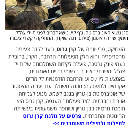
סגן נשיא האוניברסיטה, ג'ף קיי, נושא דברים לפני חיילי צה"ל.
מימין: שירה קאופמן (צילום: דנה שוקרון, המחלקה לקשרי ציבור)
הפרויקט, פרי יוזמה של
קרן גרוס
, נועד לקדם צעירים
מהפריפריה, והוא חלק מפעילותה הרחבה. הקרן, בהובלת
נעמי פינק גרטנר, פועלת לקידום השתלבותם של חיילי
צה"ל ומשרתי השירות הלאומי בחיים האזרחיים,
באמצעות ליווי, סיוע והרחבת הזדמנויות ללימודים
אקדמיים ולתעסוקה; חזונה משתלב עם ייעודה ההיסטורי
של אוניברסיטת בן-גוריון בנגב לשמש מנוע לצמיחה
אזורית וחברתית. לצד פעילותה הענפה, קרן גרוס היא
תומכת מרכזית בבן-גוריון ושותפה משמעותית בעשייתה
החינוכית והחברתית.
פרטים על מלגת קרן גרוס
לחיילות ולחיילים משוחררים >>