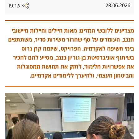
שתפו
28.06.2026
מצדיעים ללובשי המדים: מאות חיילים וחיילות מיישובי
הנגב, העומדים על סף שחרור משירות סדיר, משתתפים
בימי חשיפה לאקדמיה. הפרויקט, שיזמה קרן גרוס
בשיתוף אוניברסיטת בן-גוריון בנגב, מסייע להם להכיר
את אפשרויות הלימוד, לחזק את תחושת המסוגלות
והביטחון העצמי, ולהיערך ללימודים אקדמיים.