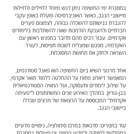
במסגרת ימי החשיפה ניתן דגש מיוחד לחיילים ולחיילות
מיישובי הנגב, כאשר האוניברסיטה פועלת באופן עקבי
להגברת נגישותם להשכלה גבוהה, לצמצום פערים
חברתיים ולהענקת הזדמנות שווה להשתלבות בלימודים
אקדמיים. עבור רבים מהם מדובר במפגש ראשון עם
האקדמיה, מפגש שמצליח לשנות תפיסות, לעורר
השראה ולחזק את תחושת המסוגלות.
אחד מרגעי השיא ביום החשיפה הוא פאנל סטודנטים,
המאפשר דיאלוג פתוח על ההחלטה ללמוד תואר אקדמי,
על שילוב לימודים ותעסוקה, ועל החוויה הסטודנטיאלית
בבן-גוריון. במהלך האירוע זוכים המשתתפים ל"טעימה
אקדמית" המבוססת על הרצאות של מרצים שגדלו
ביישובי הנגב.
עוד בתפריט: סדנאות במרכז סימולציה, ניסויים מדעיים
במחלקות לפיזיקה ולמדעי החיים, וכן פעילות במסגרת