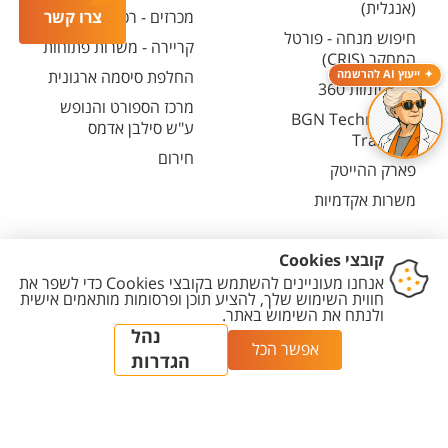
(אנגלית)
צרו קשר
מכרזים - רכש ובינוי
חיפוש מנחה - פורטל
קריירה - משרות פתוחות
המחקר (CRIS)
החלפת סיסמה ארגונית
ייעוץ AI להרשמה
מרכז יזמות 360
מרכז הספורט והנופש
BGN Technology
ע"ש סילבן אדמס
Transfer
חירום
פארק ההייטק
משרות אקדמיות
יצירת
הצהרת
מדיניות
מדיניות עריכת
הגדרת
קשר
נגישות
פרטיות
תוכן
עוגיות