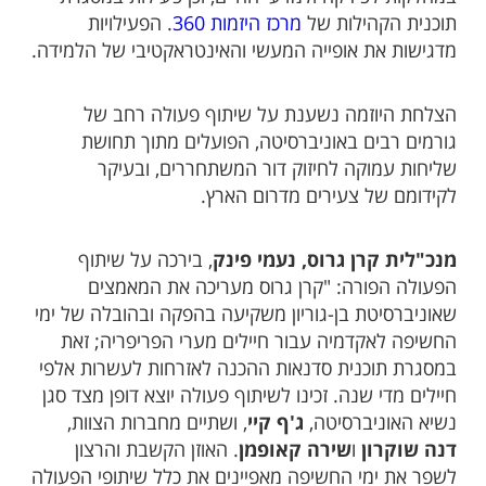
תוכנית הקהילות של
מרכז היזמות 360
. הפעילויות
מדגישות את אופייה המעשי והאינטראקטיבי של הלמידה.
הצלחת היוזמה נשענת על שיתוף פעולה רחב של
גורמים רבים באוניברסיטה, הפועלים מתוך תחושת
שליחות עמוקה לחיזוק דור המשתחררים, ובעיקר
לקידומם של צעירים מדרום הארץ.
מנכ"לית קרן גרוס, נעמי פינק
, בירכה על שיתוף
הפעולה הפורה: "קרן גרוס מעריכה את המאמצים
שאוניברסיטת בן-גוריון משקיעה בהפקה ובהובלה של ימי
החשיפה לאקדמיה עבור חיילים מערי הפריפריה; זאת
במסגרת תוכנית סדנאות ההכנה לאזרחות לעשרות אלפי
חיילים מדי שנה. זכינו לשיתוף פעולה יוצא דופן מצד סגן
נשיא האוניברסיטה,
ג'ף קיי
, ושתיים מחברות הצוות,
דנה שוקרון
ו
שירה קאופמן
. האוזן הקשבת והרצון
לשפר את ימי החשיפה מאפיינים את כלל שיתופי הפעולה