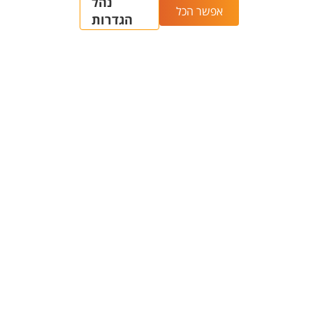
מכינות
אחרי הרשמה - אזור אישי
המרכז האוניברסיטאי
למועמדים ולמועמדות
ללימודי חוץ
אחרי שהתקבלת - כל מה
תוכניות בין-לאומיות
שצריך לדעת
מחקר ויזמות
מידע כללי
מחקר בבן-גוריון
מפות ודרכי הגעה
קטלוג תשתיות המחקר
חיפוש סגל ופרטי קשר
(אנגלית)
מכרזים - רכש ובינוי
חיפוש מנחה - פורטל
קריירה - משרות פתוחות
המחקר (CRIS)
החלפת סיסמה ארגונית
מרכז יזמות 360
מרכז הספורט והנופש
BGN Technology
ע"ש סילבן אדמס
Transfer
חירום
פארק ההייטק
משרות אקדמיות