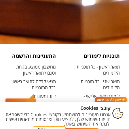
תוכניות לימודים
התעניינות והרשמה
תואר ראשון - כל תוכניות
מחשבון ממוצע בגרות
הלימודים
וסכם לתואר ראשון
תואר שני - כל תוכניות
תנאי קבלה לתואר ראשון
הלימודים
בכל התוכניות
לימודי תואר שלישי -
דיור ומעונות
ייעוץ AI להרשמה
דוקטורט
שנתון האוניברסיטה - כל
צרו קשר
לימודי תעודה ולימודי
התארים
המשך
קטלוג הקורסים
לימודים קדם אקדמיים -
האוניברסיטאי