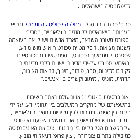
לדיפלומטיה הישראלית".
פרופ' פרדו, חבר סגל
במחלקה לפוליטיקה וממשל
ונשיא
העמותה הישראלית ללימודים בינלאומיים, מסביר:
"ספורט מעורר השראה, מאחד אנשים ויש לו את העוצמה
לשנות מציאות. דיפלומטיית ספורט היא שימוש מודע,
אסטרטגי ומתמשך בספורט, בספורטאיות ובספורטאים
ובאירועי ספורט על-ידי מדינות וישויות בלתי מדינתיות
לקידום מדיניות, סחר, פיתוח, חינוך, בריאות הציבור,
תדמית, מוניטין, מיתוג וקשרים בין אנשים."
"אוניברסיטת בן-גוריון מאז ומעולם ראתה חשיבות
בהשפעתם של מחקרים המשלבים בין תחומי ידע. על-ידי
חיבור בין ספורט ותרבות לבין מדיניות ויחסים בינלאומיים,
המרכז החדש שלנו ישפוך אור בנושא השפעת הספורט
על הקשרים הגלובליים בין מדינות ויציב את האוניברסיטה
כמובילה בתחום צומח זה", ציין פרופ' דניאל חיימוביץ,