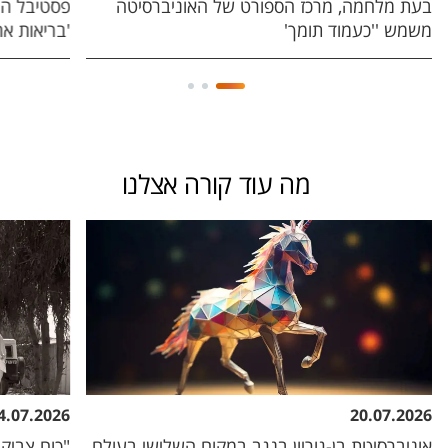
בעת מלחמה, מרכז הספורט של האוניברסיטה
פסטיבל המ
משמש ''כעמוד תומך'
'בריאות אחת' ו
מה עוד קורה אצלנו
4.07.2026
20.07.2026
אוניברסיטת בן-גוריון בנגב במקום השלישי בעולם
"כוח צביקה