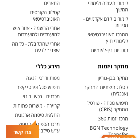
לימודי תעודה ולימודי
התארים
המשך
קטלוג הקורסים
לימודים קדם אקדמיים -
האוניברסיטאי
מכינות
אחרי הרשמה - אזור אישי
המרכז האוניברסיטאי
למועמדים ולמועמדות
ללימודי חוץ
אחרי שהתקבלת - כל מה
תוכניות בין-לאומיות
שצריך לדעת
מחקר ויזמות
מידע כללי
מחקר בבן-גוריון
מפות ודרכי הגעה
קטלוג תשתיות המחקר
חיפוש סגל ופרטי קשר
(אנגלית)
מכרזים - רכש ובינוי
חיפוש מנחה - פורטל
קריירה - משרות פתוחות
המחקר (CRIS)
החלפת סיסמה ארגונית
מרכז יזמות 360
מרכז הספורט והנופש
BGN Technology
ע"ש סילבן אדמס
צרו קשר
Transfer