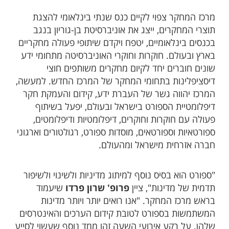
מרכז המחקר צפוי לקיים כנס שנתי בינלאומי להצגת
תוצרי המחקרים, ייצג את אוניברסיטת בן-גוריון בנגב
בכנסים בינלאומיים, יטפח ויקדם שיתופי פעולה מחקריים
בארץ ובעולם. חוקרות וחוקרי האוניברסיטה מתחומי ידע
שונים חוברים יחד לקיום מחקרים משותפים חוצי
דיסציפלינות בתחומי המחקר של המרכז החדש. למעשה,
המרכז יהווה גשר של העברת ידע, קידום והעמקת חקר
דיפלומטיית הספורט בישראל ובעולם, יפעל בשיתוף
פעולה עם חוקרות וחוקרים, דיפלומטיות ודיפלומטים,
ספורטאיות וספורטאים, מוסדות ספורט, רגולטורים וארגוני
חברה אזרחית מישראל ומהעולם.
"ספורט הוא בסיס נוסף למיתוג מדיניות ולשינוי ולשיפור
תדמית של מדינות", ציין
פרופ' שרון פרדו
שיעמוד
בראש מרכז המחקר. "אנו רואים יותר ויותר מדינות
המשתמשות בספורט לטובת קידום הערכים והאינטרסים
שלהן. על רקע אירועי השעה זהו ממד נוסף שעשוי לסייע