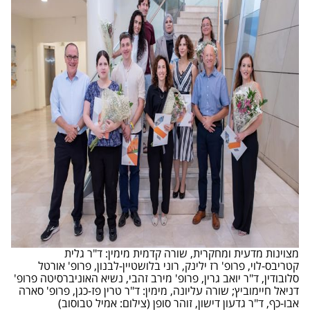
מצוינות מדעית ומחקרית, שורה קדמית מימין: ד"ר גלית
קטריבס-לוי, פרופ' רז ילינק, רוני בלושטיין-לבנון, פרופ' אורטל
סלובודין, ד"ר יואב גרין, פרופ' מירב זהבי, נשיא האוניברסיטה פרופ'
דניאל חיימוביץ; שורה עליונה, מימין: ד"ר טרין פז-כגן, פרופ' סארה
אבו-כף, ד"ר גדעון דישון, זוהר סופן (צילום: אמיל טבוסוב)