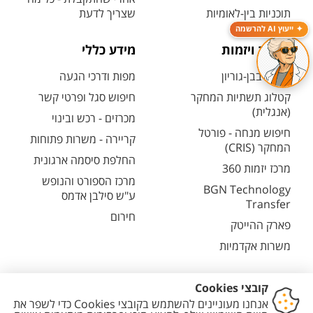
תוכניות בין-לאומיות
שצריך לדעת
ייעוץ AI להרשמה
מחקר ויזמות
מידע כללי
מחקר בבן-גוריון
מפות ודרכי הגעה
קטלוג תשתיות המחקר
חיפוש סגל ופרטי קשר
(אנגלית)
מכרזים - רכש ובינוי
חיפוש מנחה - פורטל
קריירה - משרות פתוחות
המחקר (CRIS)
החלפת סיסמה ארגונית
מרכז יזמות 360
מרכז הספורט והנופש
BGN Technology
ע"ש סילבן אדמס
Transfer
חירום
פארק ההייטק
משרות אקדמיות