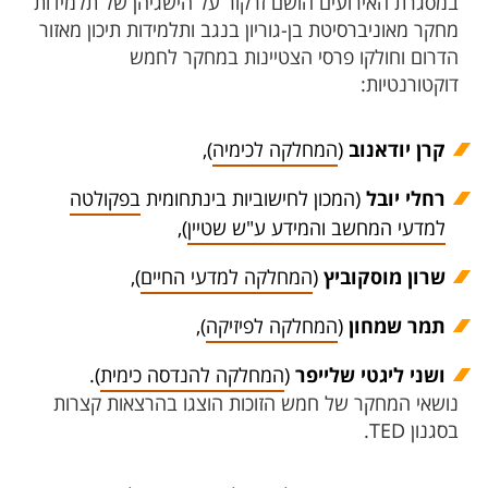
במסגרת האירועים הושם זרקור על הישגיהן של תלמידות
מחקר מאוניברסיטת בן-גוריון בנגב ותלמידות תיכון מאזור
הדרום וחולקו פרסי הצטיינות במחקר לחמש
דוקטורנטיות:
קרן יודאנוב
(
המחלקה לכימיה
),
רחלי יובל
(המכון לחישוביות בינתחומית
בפקולטה
למדעי המחשב והמידע ע"ש שטיין
),
שרון מוסקוביץ
(
המחלקה למדעי החיים
),
תמר שמחון
(
המחלקה לפיזיקה
),
ושני ליגטי שלייפר
(
המחלקה להנדסה כימית
).
נושאי המחקר של חמש הזוכות הוצגו בהרצאות קצרות
בסגנון TED.