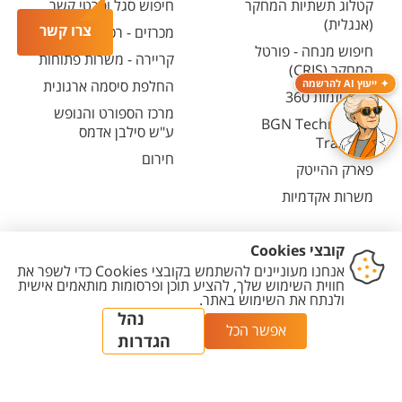
קטלוג תשתיות המחקר
חיפוש סגל ופרטי קשר
(אנגלית)
צרו קשר
מכרזים - רכש ובינוי
חיפוש מנחה - פורטל
קריירה - משרות פתוחות
המחקר (CRIS)
ייעוץ AI להרשמה
החלפת סיסמה ארגונית
מרכז יזמות 360
מרכז הספורט והנופש
BGN Technology
ע"ש סילבן אדמס
Transfer
חירום
פארק ההייטק
משרות אקדמיות
יצירת
הצהרת
מדיניות
מדיניות עריכת
הגדרת
קשר
נגישות
פרטיות
תוכן
עוגיות