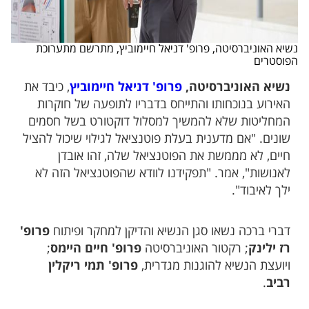
נשיא האוניברסיטה, פרופ' דניאל חיימוביץ, מתרשם מתערוכת
הפוסטרים
נשיא האוניברסיטה,
פרופ' דניאל חיימוביץ
, כיבד את
האירוע בנוכחותו והתייחס בדבריו לתופעה של חוקרות
המחליטות שלא להמשיך למסלול דוקטורט בשל חסמים
שונים. "אם מדענית בעלת פוטנציאל לגילוי שיכול להציל
חיים, לא מממשת את הפוטנציאל שלה, זהו אובדן
לאנושות", אמר. "תפקידנו לוודא שהפוטנציאל הזה לא
ילך לאיבוד".
דברי ברכה נשאו סגן הנשיא והדיקן למחקר ופיתוח
פרופ'
רז ילינק
; רקטור האוניברסיטה
פרופ' חיים היימס
;
ויועצת הנשיא להוגנות מגדרית,
פרופ' תמי ריקלין
רביב
.