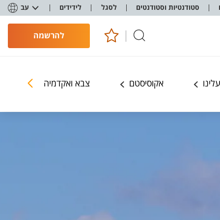
סטודנטיות וסטודנטים
לסגל
לידידים
עב
להרשמה
לינו
אקוסיסטם
צבא ואקדמיה
רובע