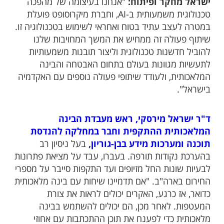
ישראל מחקר ופיתוח:
"אנחנו בעיצומה של מהפכה
טכנולוגית משמעותית ב-AI, וחברת מיקרוסופט פועלת
במטרה לעצב עתיד בטוח ואחראי לשימוש בטכנולוגיה זו.
שיתוף פעולה זה ממחיש את המשך המחויבות שלנו
להוביל חדשנות טכנולוגית וליצור תובנות משמעותיות
לתעשיות מגוונות בעולם בתחום האבטחה והבינה
המלאכותית, ולעודד שיתופי פעולה נוספים עם האקדמיה
בישראל".
ד"ר ישראל מירסקי, ראש מעבדת הבינה
המלאכותית ההתקפית וחבר במחלקה להנדסת
תוכנה ומערכות מידע בבן-גוריון
,
בעל ניסיון רב
בהערכת נקודות תורפה. בעברו, עבד על מציאת פתרונות
לבעיות שונות החל מזיופים ועד התקפות סייבר על מספרי
החירום בארה"ב. "אם תדמיינו שיחות עם בינה מלאכותית
כדואר, אז כרגע, האקרים יכולים לראות את צורת
המעטפות. לאחר מכן, הם יכולים להשתמש בבינה
מלאכותית כדי לפענח את תוכן ההתכתבות עם אחוזי