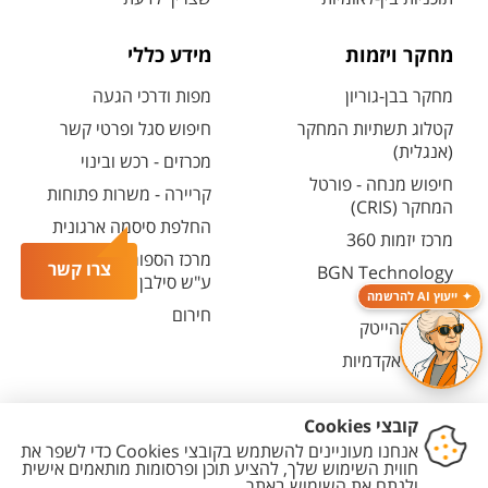
מחקר ויזמות
מידע כללי
מחקר בבן-גוריון
מפות ודרכי הגעה
קטלוג תשתיות המחקר
חיפוש סגל ופרטי קשר
(אנגלית)
מכרזים - רכש ובינוי
חיפוש מנחה - פורטל
קריירה - משרות פתוחות
המחקר (CRIS)
החלפת סיסמה ארגונית
מרכז יזמות 360
מרכז הספורט והנופש
צרו קשר
BGN Technology
ע"ש סילבן אדמס
Transfer
ייעוץ AI להרשמה
חירום
פארק ההייטק
משרות אקדמיות