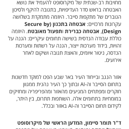
מחויבות רב-שנתית של מיקרוסופט להעמיד את נושא
האבטחה בראש סדר העדיפויות, בתגובה להיקף ולסיכון
הגוברים של מתקפות סייבר. היוזמה מתמקדת בשלושה
עקרונות מרכזיים:
אבטחה בתכנון (
Secure by
Design
)
,
אבטחה כברירת
ו
תפעול מאובטח
. היוזמה
כוללת עבודה הנדסית בשישה תחומים עיקריים: הגנה על
זהויות, בידוד מערכות ייצור, הגנה על רשתות ומערכות
הנדסה, ניטור איומים, והאצת תגובה ושיקום לאחר
אירועים.
אזור הנגב ובייחוד העיר באר שבע הפכו למוקד חדשנות
בתחום הסייבר וה-AI ובתוך כך העיר נהנית ממגוון
חוקרים ומפתחים המגיעים מהאזור ומהפריפריה ומחזיקים
במומחיות בתחומים אלה. השותפות תתרום, בין היתר,
לקידום תחום הסייבר וה-AI באזור ובכלל.
ד"ר תומר סיימון, המדען הראשי של מיקרוסופט