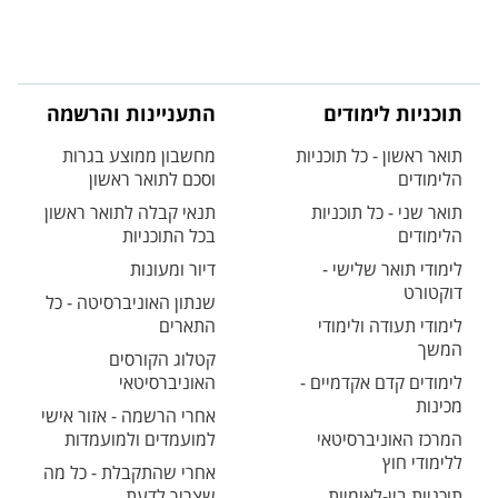
תוכניות לימודים
התעניינות והרשמה
תואר ראשון - כל תוכניות
מחשבון ממוצע בגרות
הלימודים
וסכם לתואר ראשון
תואר שני - כל תוכניות
תנאי קבלה לתואר ראשון
הלימודים
בכל התוכניות
לימודי תואר שלישי -
דיור ומעונות
דוקטורט
שנתון האוניברסיטה - כל
לימודי תעודה ולימודי
התארים
המשך
קטלוג הקורסים
לימודים קדם אקדמיים -
האוניברסיטאי
מכינות
אחרי הרשמה - אזור אישי
המרכז האוניברסיטאי
למועמדים ולמועמדות
ללימודי חוץ
אחרי שהתקבלת - כל מה
תוכניות בין-לאומיות
שצריך לדעת