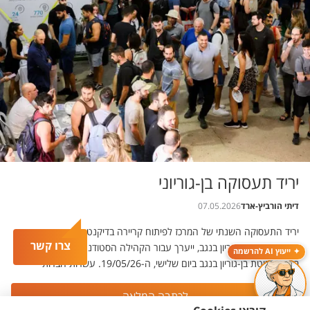
יריד תעסוקה בן-גוריוני
דיתי הורביץ-ארד
07.05.2026
יריד התעסוקה השנתי של המרכז לפיתוח קריירה בדיקנט הסטודנטים,
צרו קשר
באוניברסיטת בן-גוריון בנגב, ייערך עבור הקהילה הסטודנטיאלית
ייעוץ AI להרשמה
באוניברסיטת בן-גוריון בנגב ביום שלישי, ה-19/05/26. עשרות חברות
וארגונים מובילים במשק יציעו מגוון נרחב של משרות ופרויקטים במגוון
תחומים.
לכתבה המלאה