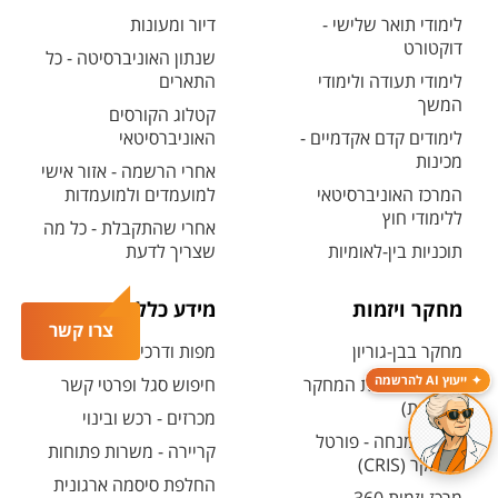
לימודי תואר שלישי -
דיור ומעונות
דוקטורט
שנתון האוניברסיטה - כל
לימודי תעודה ולימודי
התארים
המשך
קטלוג הקורסים
לימודים קדם אקדמיים -
האוניברסיטאי
מכינות
אחרי הרשמה - אזור אישי
המרכז האוניברסיטאי
למועמדים ולמועמדות
ללימודי חוץ
אחרי שהתקבלת - כל מה
תוכניות בין-לאומיות
שצריך לדעת
מחקר ויזמות
מידע כללי
צרו קשר
מחקר בבן-גוריון
מפות ודרכי הגעה
ייעוץ AI להרשמה
קטלוג תשתיות המחקר
חיפוש סגל ופרטי קשר
(אנגלית)
מכרזים - רכש ובינוי
חיפוש מנחה - פורטל
קריירה - משרות פתוחות
המחקר (CRIS)
החלפת סיסמה ארגונית