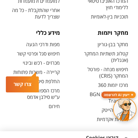
המרכז האוניברסיטאי
למועמדים ולמועמדות
ללימודי חוץ
אחרי שהתקבלת - כל מה
תוכניות בין-לאומיות
שצריך לדעת
מחקר ויזמות
מידע כללי
מחקר בבן-גוריון
מפות ודרכי הגעה
קטלוג תשתיות המחקר
חיפוש סגל ופרטי קשר
(אנגלית)
מכרזים - רכש ובינוי
חיפוש מנחה - פורטל
קריירה - משרות פתוחות
המחקר (CRIS)
החלפת סיסמה ארגונית
צרו קשר
מרכז יזמות 360
מרכז הספורט והנופש
BGN Technology
ייעוץ AI להרשמה
ע"ש סילבן אדמס
Transfer
חירום
פארק ההייטק
משרות אקדמיות