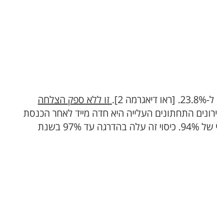
זו ללא ספק הצלחה
ים המדווחים. אפילו בעשירונים התחתונים העלייה היא חדה מייד לאחר הכנסת
הרפורמה. מענין לציין שבעשירון התשיעי לפני הרפורמה לא היה כיסוי מלא – רק 0.72%. אבל כבר ב-2009 היה כיסוי של 94%. כיסוי זה עלה בהדרגה עד 97% בשנת