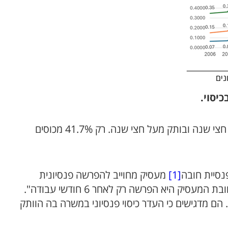
משתנה נוסף שהחוקרים התמקדו בו הוא הותק במשרה. בדיאגרמה 2 רואים את ההבדל בכיסוי בקבוצה של ותק עד חצי שנה ובותק מעל חצי שנה. רק 41.7% מכוסים
[1]
מעסיק מחוייב להפרשה פנסיונית
לעובד מיומו הראשון לעבודה בתנאי שהיה לעובד ביטוח פנסיוני בתוקף. אם לא היה לעובד ביטוח פנסיוני בתוקף, חובת המעסיק היא הפרשה רק לאחר 6 חודשי עבודה".
החוקרים מציינים כי קבוצת הוותק של עד 6 חודשים כוללת 770 אלף משרות, שהן 17% מסך המשרות בשנת 2022. הם מדגישים כי העדר כיסוי פנסיוני במשרה בה הוותק