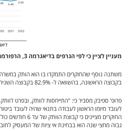
דיאגרמה 3: התפתחות הכיסוי הפנ
מעניין לציין כי לפי הגרפים בדיאגרמה 3, הרפורמה למעשה מיצתה את עצמה ולא צפויים עוד שיפורים בכיסוי.
בקבוצה הראשונה, בהשוואה ל- 82.9% בקבוצה השניה של בעלי הותק.
פרופ' ספיבק מסביר כי: "התייחסות לוותק, ובפרט לוותק נמוך מ-6 חודשים במשרה חשוב מכיוון שלפי צו ההרחב
גבוה מחצי שנה הוא בבחינת אי ציות של המעסיק לחוב