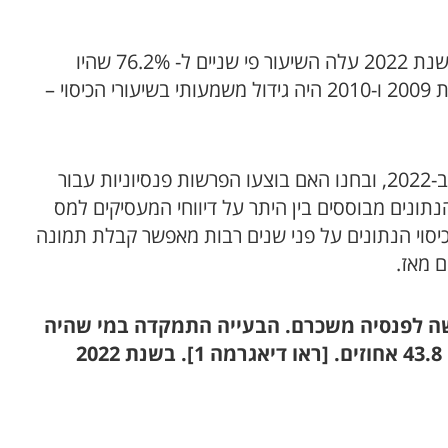
עוד עולה מהמחקר כי בשנת 2007, לפני הנהגת פנסיית החובה, רק שליש מהשכירים היו מכוסים לפנסיה (37%). בשנת 2022 עלה השיעור פי שניים ל- 76.2% שהיו
מכוסים לפנסיה. זו ללא ספק הצלחה גדולה של מדיניות ממשלתית שגם כמעט שלא נאכפה. מענין לציין שכבר בשנת 2009 ו-2010 היה גידול משמעותי בשיעורי הכיסוי –
המחקר בדק וניתח נתונים על מיליוני משרות לאורך השנים מ- 3.044 מיליון משרות שכיר ב-2006 ועד 4.587 מיליון ב-2022, ובחנו האם בוצעו הפרשות פנסיוניות עבור
נתונים מבוססים בין היתר על דיווחי המעסיקים למס
 כיסוי הנתונים על פני שנים רבות מאפשר קבלת תמונה
 רוב האוכלוסייה לא הייתה מבוטחת. בכלל האוכלוסייה רק 37.2% זכו להפרשה לפנסיה משכרם. הבעייה התמקדה במי שהיה
עם ותק נמוך מתחת לחצי שנה, אבל גם למי שהיה ותק מעל חצי שנה, הסיכוי שלו להיות מכוסה היה רק 43.8 אחוזים. [ראו דיאגרמה 1]. בשנת 2022