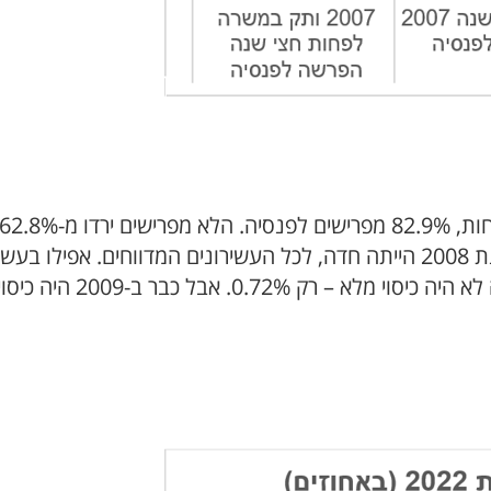
בדיאגרמה 3 רואים כי העלייה בכיסוי בשנת 2008 הייתה חדה, לכל העשירונ