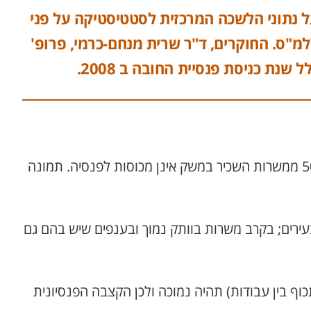
ל נתוני הלשכה המרכזית לסטטיסטיקה על פני
למ"ס. החוקרים, ד"ר שרית מנחם-כרמי, פרופ'
מהמחקר עולה כי בקרב 23.8% מהשכירים במשק שאינם מכוסים, חלק גדול הוא מהעשירון התחתון. בעשירון זה 50% ממשרות השכיר במשק אינן מכוסות לפנסיה. תמונה
עירים; בקרב משרות בוותק נמוך ובענפים שיש בהם גם
וף בין עבודות) תהיה נמוכה ולכן הקצבה הפנסיונית