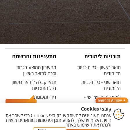
תוכניות לימודים
התעניינות והרשמה
תואר ראשון - כל תוכניות
מחשבון ממוצע בגרות
הלימודים
וסכם לתואר ראשון
תואר שני - כל תוכניות
תנאי קבלה לתואר ראשון
הלימודים
בכל התוכניות
לימודי תואר שלישי -
דיור ומעונות
ייעוץ AI להרשמה
דוקטורט
שנתון האוניברסיטה - כל
צרו קשר
לימודי תעודה ולימודי
התארים
המשך
קטלוג הקורסים
לימודים קדם אקדמיים -
האוניברסיטאי