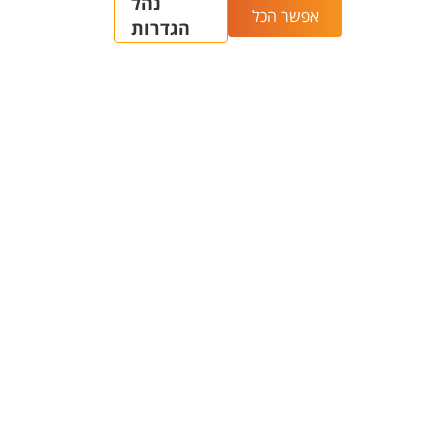
מכינות
אחרי הרשמה - אזור אישי
המרכז האוניברסיטאי
למועמדים ולמועמדות
ללימודי חוץ
אחרי שהתקבלת - כל מה
תוכניות בין-לאומיות
שצריך לדעת
מחקר ויזמות
מידע כללי
מחקר בבן-גוריון
מפות ודרכי הגעה
קטלוג תשתיות המחקר
חיפוש סגל ופרטי קשר
(אנגלית)
מכרזים - רכש ובינוי
חיפוש מנחה - פורטל
קריירה - משרות פתוחות
המחקר (CRIS)
החלפת סיסמה ארגונית
מרכז יזמות 360
מרכז הספורט והנופש
BGN Technology
ע"ש סילבן אדמס
Transfer
חירום
פארק ההייטק
משרות אקדמיות