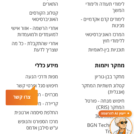
לימודי תעודה ולימודי
התארים
המשך
קטלוג הקורסים
לימודים קדם אקדמיים -
האוניברסיטאי
מכינות
אחרי הרשמה - אזור אישי
המרכז האוניברסיטאי
למועמדים ולמועמדות
ללימודי חוץ
אחרי שהתקבלת - כל מה
תוכניות בין-לאומיות
שצריך לדעת
מחקר ויזמות
מידע כללי
מחקר בבן-גוריון
מפות ודרכי הגעה
קטלוג תשתיות המחקר
חיפוש סגל ופרטי קשר
(אנגלית)
מכרזים - רכש ובינוי
צרו קשר
חיפוש מנחה - פורטל
קריירה - משרות פתוחות
המחקר (CRIS)
החלפת סיסמה ארגונית
ייעוץ AI להרשמה
מרכז יזמות 360
מרכז הספורט והנופש
BGN Technology
ע"ש סילבן אדמס
Transfer