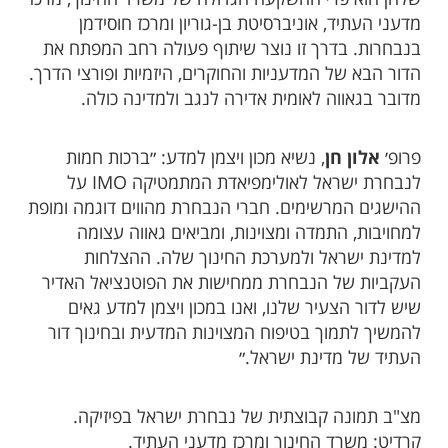
מדעני העתיד, אוניברסיטת בן-גוריון ומרכז חוסידמן
בנבחרות. בדרך זו נוצר שיתוף פעולה רחב המפתח את
הדור הבא של המדעניות והחוקרים, היזמיות ופורצי הדרך.
מדובר בגאווה לאומית אדירה לנגב ולמדינה כולה.
פרופ׳
אלון חן
, נשיא מכון ויצמן למדע: ״ברכות חמות
לנבחרת ישראל לאולימפיאדת המתמטיקה IMO על
ההישגים המרשימים. חברי הנבחרת מהווים דוגמה ומופת
למחויבות, התמדה ומצוינות, ומביאים גאווה עצומה
למדינת ישראל ולמערכת החינוך שלה. ההצלחות
העקביות של הנבחרת ממחישות את הפוטנציאל האדיר
שיש לדור הצעיר שלנו, ואנו במכון ויצמן למדע גאים
להמשיך לתמוך בטיפוח המצוינות המדעית ובחינוך דור
העתיד של מדינת ישראל.״
מצ"ב תמונה קבוצתית של נבחרת ישראל בפיזיקה.
קרדיט: משרד החינוך ומרכז מדעני העתיד.