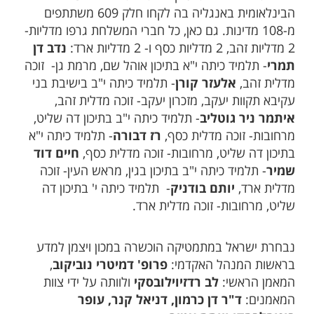
הבינלאומית באנגליה בה לקחו חלק 609 משתתפים
מ-108 מדינות. גם כאן, כל חברי המשלחת גרפו מדליות-
2 מדליות זהב, 2 מדליות כסף ו- 2 מדליות ארד:
נדב דן
תמרי
- תלמיד כיתה י"א בתיכון אוהל שם, מרמת גן- זוכה
מדלית זהב,
אלעזר קורן
- תלמיד כיתה י"ב בישיבת בני
עקיבא תקוות יעקב, מזכרון יעקב- זוכה מדלית זהב,
איתמר ניר גוטליב
- תלמיד כיתה י"ב בתיכון דה שליט,
מרחובות- זוכה מדלית כסף,
רז דבורה
- תלמיד כיתה י"א
בתיכון דה שליט, מרחובות- זוכה מדלית כסף,
חיים דוד
שמיר
- תלמיד כיתה י"ב בתיכון בגין, מראש העין- זוכה
מדלית ארד,
יותם בודניק
- תלמיד כיתה י' בתיכון דה
שליט, מרחובות- זוכה מדלית ארד.
נבחרת ישראל במתמטיקה הוכשרה במכון ויצמן למדע
בראשות המנהל האקדמי:
פרופ' דמיטרי נוביקוב
,
המאמן הראשי:
לב רדזיוילובסקי
ולוותה על ידי צוות
המאמנים:
ד"ר דן כרמון, דניאל קנר, עופר