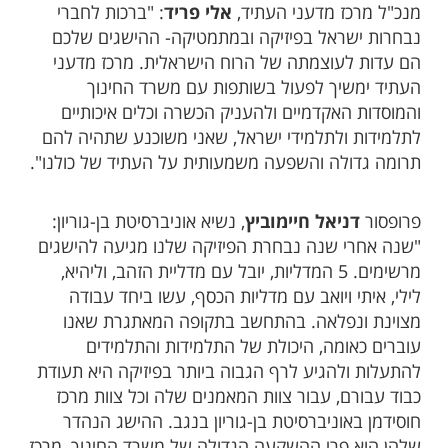
מנכ"ל מרכז מדעני העתיד,
אלי פריד
: "ברכות לחברי
נבחרות ישראל בפיזיקה ובמתמטיקה- ההישגים שלכם
הם עדות לעוצמתה של הרוח הישראלית. מרכז מדעני
העתיד ימשיך לפעול בשותפות עם משרד החינוך
והמוסדות האקדמיים ולהעניק הכשרה וכלים איכותיים
לתלמידות ולתלמידי ישראל, שאני משוכנע שתהיה להם
תרומה גדולה והשפעה משמעותית על העתיד של כולנו".
פרופסור
דניאל חיימוביץ
, נשיא אוניברסיטת בן-גוריון:
"שנה אחרי שנה נבחרת הפיזיקה שלנו מגיעה להישגים
מרשימים. 5 המדליות, יובל עם מדליית הזהב, וליהיא,
לילי, איתי ויואב עם מדליות הכסף, עשו ביחד עבודה
מצוינת ונפלאה. בהתחשב בתקופה המאתגרת שאנו
עוברים כאומה, היכולת של התלמידות והתלמידים
להתעלות ולהגיע לרף הגבוה ביותר בפיזיקה היא תעודת
כבוד עבורם, עבור צוות המאמנים שלה וכל צוות מרכז
חוסידמן באוניברסיטת בן-גוריון בנגב. ההישג הנהדר
שלהן הוא פרי ההשקעה הגדולה של משרד החינוך, מרכז