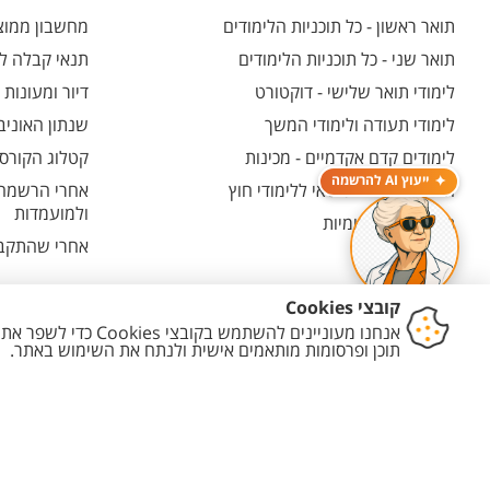
תואר ראשון - כל תוכניות הלימודים
מחשבון ממוצע
תואר שני - כל תוכניות הלימודים
תנאי קבלה לת
לימודי תואר שלישי - דוקטורט
דיור ומעונות
לימודי תעודה ולימודי המשך
שנתון האוניב
לימודים קדם אקדמיים - מכינות
קטלוג הקורסי
ייעוץ AI להרשמה
המרכז האוניברסיטאי ללימודי חוץ
אחרי הרשמה -
ולמועמדות
תוכניות בין-לאומיות
אחרי שהתקבל
יצירת קשר
הצהרת נגישות
מדיניות פרטיות
מדיניות עריכת תוכן