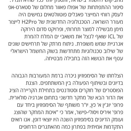
מהביקוש לחשמל בישראל, ותספק יותר ככל שהיא תגדל.
סיפור ההתפתחות של אפולו פאוור מחלום של סטארט-אפ
לעסק רווחי המייצר פאנלים פוטוולטאים גמישים היה
מעורר השראה. הטכנולוגיה החדשנית של H2Pro לייצור
מימן מבשילה למוצר תחרותי, ופרויקט סדום הירוקה
של ICL שואף לנצל את משאבי ים המלח להמרת
אנרגיית שמש משופרת. ניתוח מרתק של תרחישים שונים
של שילוב טכנולוגיות מתחדשות בשוק החשמל הישראלי
עטף את הנושא הזה בחבילה מבטיחה.
הצלחתו של הסימפוזיון ניכרה ברמת המעורבות הגבוהה
בדיונים ובשיתוף הפעולה בין המשתתפים. הצגת
הפוסטרים של חוקרים וסטודנטים בתחילת הקריירה הציג
את הדור הבא של מחקר חדשני בתחום אנרגיה סולארית.
פרופ' יוג'ין א' כץ, יו"ר משותף של הסימפוזיון ביחד עם
פרופ' איריס ויסולי-פישר, אמר כי "איכות המחקר שהוצג
ועומק הדיונים בסימפוזיון השנה היו יוצאי דופן. אנו רואים
התקדמות אמיתית בפתרון כמה מהאתגרים הדחופים