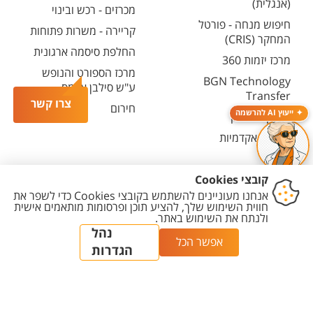
(אנגלית)
מכרזים - רכש ובינוי
חיפוש מנחה - פורטל
קריירה - משרות פתוחות
המחקר (CRIS)
החלפת סיסמה ארגונית
מרכז יזמות 360
מרכז הספורט והנופש
BGN Technology
ע"ש סילבן אדמס
Transfer
צרו קשר
חירום
ייעוץ AI להרשמה
פארק ההייטק
משרות אקדמיות
יצירת
הצהרת
מדיניות
מדיניות עריכת
הגדרת
קשר
נגישות
פרטיות
תוכן
עוגיות