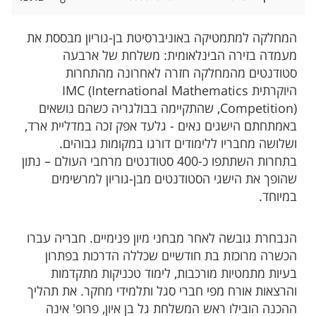
המחלקה למתמטיקה באוניברסיטת בן-גוריון מבססת את
מעמדה בזירה הבינלאומית: משלחת של ארבעה
סטודנטים מהמחלקה חזרה לאחרונה מהתחרות
היוקרתית IMC (International Mathematics
Competition), שהתקיימה בבולגריה כשהם נושאים
באמתחתם הישגים נאים - גלעד אפק זכה במדליית ארד,
ושלושה מחבריו ללימודים דורגו במקומות גבוהים.
בתחרות השתתפו כ-400 סטודנטים מרחבי העולם – נתון
שהופך את הישגי הסטודנטים מבן-גוריון למרשימים
במיוחד.
הנבחרת גובשה לאחר מבחני מיון פנימיים. חבריה עברו
הכשרה מרוכזת בת חודשיים שכללה הדרכות בפתרון
בעיות מתמטיות מורכבות, לימוד טכניקות מתקדמות
והרצאות אורח מפי חברי סגל ותלמידי מחקר. את תהליך
ההכנה הובילו ראש המשלחת גל בן איון, פרופ' אינה