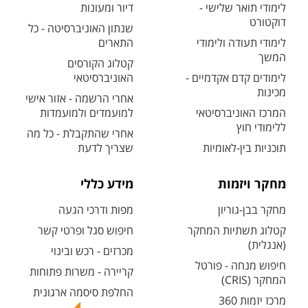
לימודי תואר שלישי -
דיור ומעונות
דוקטורט
שנתון האוניברסיטה - כל
לימודי תעודה ולימודי
התארים
המשך
קטלוג הקורסים
לימודים קדם אקדמיים -
האוניברסיטאי
מכינות
אחרי הרשמה - אזור אישי
המרכז האוניברסיטאי
למועמדים ולמועמדות
ללימודי חוץ
אחרי שהתקבלת - כל מה
תוכניות בין-לאומיות
שצריך לדעת
מחקר ויזמות
מידע כללי
מחקר בבן-גוריון
מפות ודרכי הגעה
קטלוג תשתיות המחקר
חיפוש סגל ופרטי קשר
(אנגלית)
מכרזים - רכש ובינוי
חיפוש מנחה - פורטל
קריירה - משרות פתוחות
המחקר (CRIS)
החלפת סיסמה ארגונית
מרכז יזמות 360