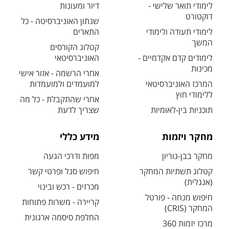
לימודי תואר שלישי -
דיור ומעונות
דוקטורט
שנתון האוניברסיטה - כל
לימודי תעודה ולימודי
התארים
המשך
קטלוג הקורסים
לימודים קדם אקדמיים -
האוניברסיטאי
מכינות
אחרי הרשמה - אזור אישי
המרכז האוניברסיטאי
למועמדים ולמועמדות
ללימודי חוץ
אחרי שהתקבלת - כל מה
תוכניות בין-לאומיות
שצריך לדעת
מחקר ויזמות
מידע כללי
מחקר בבן-גוריון
מפות ודרכי הגעה
קטלוג תשתיות המחקר
חיפוש סגל ופרטי קשר
(אנגלית)
מכרזים - רכש ובינוי
חיפוש מנחה - פורטל
קריירה - משרות פתוחות
המחקר (CRIS)
החלפת סיסמה ארגונית
מרכז יזמות 360