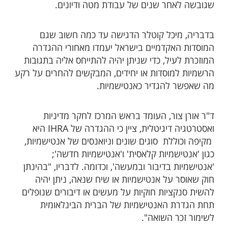
שגובשה לאחר שנים של עבודת מטה ודיונים.
בדבריה, מיכל קוטלר הדגישה עד כמה חשוב שגם
המוסדות האקדמיים בישראל יעמדו מאחורי ההגדרה
המוזכרת לעיל, כדי שניתן יהיה להתייחס אליה בתגובות
הרשמיות למוסדות או יחידים, המבקשים להחרים על רקע
מה שאפשר להגדיר כאנטישמיות.
ד"ר אורן צור, העומד בראש המרכז לחקר מדיניות
ואסטרטגיה דיגיטלית, ציין כי ההגדרה של IHRA היא
מקיפה וכוללת סוגים שונים וניואנסים של אנטישמיות,
כגון 'אנטישמיות קלאסית' ו'אנטישמיות חדשה';
'אנטישמיות בדיבור ובמעשה', וכדומה. לדבריו, "בהינתן
חוק שאוסר על אנטישמיות או שיח שנאה, ניתן יהיה
להשית סנקציות חוקיות על מעשים או דיבורים שנופלים
תחת הגדרת האנטישמיות של הברית הבינלאומית
לשימור זכר השואה".