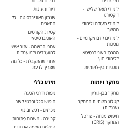
הלימודים
בכל התוכניות
לימודי תואר שלישי -
דיור ומעונות
דוקטורט
שנתון האוניברסיטה - כל
לימודי תעודה ולימודי
התארים
המשך
קטלוג הקורסים
לימודים קדם אקדמיים -
האוניברסיטאי
מכינות
אחרי הרשמה - אזור אישי
המרכז האוניברסיטאי
למועמדים ולמועמדות
ללימודי חוץ
אחרי שהתקבלת - כל מה
תוכניות בין-לאומיות
שצריך לדעת
מחקר ויזמות
מידע כללי
מחקר בבן-גוריון
מפות ודרכי הגעה
קטלוג תשתיות המחקר
חיפוש סגל ופרטי קשר
(אנגלית)
מכרזים - רכש ובינוי
חיפוש מנחה - פורטל
קריירה - משרות פתוחות
המחקר (CRIS)
החלפת סיסמה ארגונית