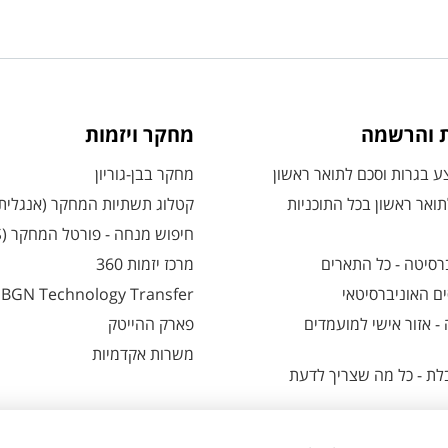
ת והרשמה
מחקר ויזמות
 בגרות וסכם לתואר ראשון
מחקר בבן-גוריון
ואר ראשון בכל התוכניות
קטלוג תשתיות המחקר (אנגלית
חיפוש מנחה - פורטל המחקר (CRIS)
רסיטה - כל התארים
מרכז יזמות 360
ם האוניברסיטאי
BGN Technology Transfer
 אזור אישי למועמדים
פארק ההייטק
משרות אקדמיות
ת - כל מה שצריך לדעת