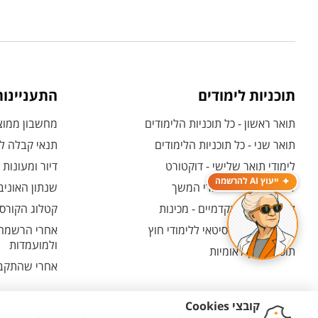
תוכניות לימודים
התעניינו
תואר ראשון - כל תוכניות הלימודים
מחשבון ממוצע
תואר שני - כל תוכניות הלימודים
תנאי קבלה לת
לימודי תואר שלישי - דוקטורט
דיור ומעונות
ייעוץ AI להרשמה
לימודי תעודה ולימודי המשך
שנתון האוניב
לימודים קדם אקדמיים - מכינות
קטלוג הקורסי
המרכז האוניברסיטאי ללימודי חוץ
אחרי הרשמה -
ולמועמדות
תוכניות בין-לאומיות
אחרי שהתקבל