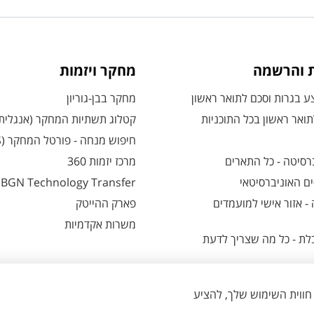
ת והרשמה
מחקר ויזמות
 בגרות וסכם לתואר ראשון
מחקר בבן-גוריון
ואר ראשון בכל התוכניות
קטלוג תשתיות המחקר (אנגלית
חיפוש מנחה - פורטל המחקר (CRIS)
רסיטה - כל התארים
מרכז יזמות 360
ם האוניברסיטאי
BGN Technology Transfer
 אזור אישי למועמדים
פארק ההייטק
משרות אקדמיות
ת - כל מה שצריך לדעת