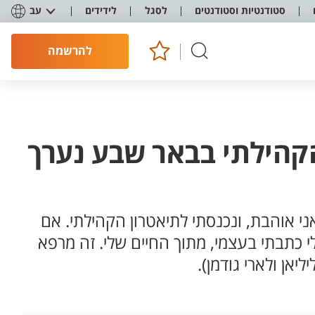
סטודנטיות וסטודנטים
לסגל
לידידים
עב
להרשמה
ם ה-12 של התיאטרון הקהילתי בבאר שבע נערך
י אוהבת, ונכנסתי לתיאטרון הקהילתי. אם
י כתבתי בעצמי, מתוך החיים שלי. זה מרפא
אן ולארי גודמן).