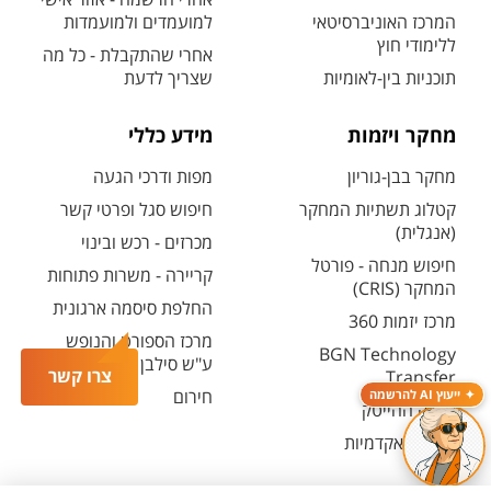
המרכז האוניברסיטאי
למועמדים ולמועמדות
ללימודי חוץ
אחרי שהתקבלת - כל מה
תוכניות בין-לאומיות
שצריך לדעת
מחקר ויזמות
מידע כללי
מחקר בבן-גוריון
מפות ודרכי הגעה
קטלוג תשתיות המחקר
חיפוש סגל ופרטי קשר
(אנגלית)
מכרזים - רכש ובינוי
חיפוש מנחה - פורטל
קריירה - משרות פתוחות
המחקר (CRIS)
החלפת סיסמה ארגונית
מרכז יזמות 360
מרכז הספורט והנופש
BGN Technology
ע"ש סילבן אדמס
צרו קשר
Transfer
חירום
ייעוץ AI להרשמה
פארק ההייטק
משרות אקדמיות