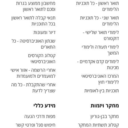
תואר ראשון - כל תוכניות
מחשבון ממוצע בגרות
הלימודים
וסכם לתואר ראשון
תואר שני - כל תוכניות
תנאי קבלה לתואר ראשון
הלימודים
בכל התוכניות
לימודי תואר שלישי -
דיור ומעונות
דוקטורט
שנתון האוניברסיטה - כל
לימודי תעודה ולימודי
התארים
המשך
קטלוג הקורסים
לימודים קדם אקדמיים -
האוניברסיטאי
מכינות
אחרי הרשמה - אזור אישי
המרכז האוניברסיטאי
למועמדים ולמועמדות
ללימודי חוץ
אחרי שהתקבלת - כל מה
תוכניות בין-לאומיות
שצריך לדעת
מחקר ויזמות
מידע כללי
מחקר בבן-גוריון
מפות ודרכי הגעה
קטלוג תשתיות המחקר
חיפוש סגל ופרטי קשר