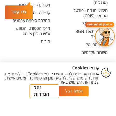
(אנגלית)
מכרזים - רכש ובינוי
חיפוש מנחה - פורטל
צרו קשר
קריירה - משרות פתוחות
המחקר (CRIS)
החלפת סיסמה ארגונית
מרכז יזמות 360
ייעוץ AI להרשמה
מרכז הספורט והנופש
BGN Technology
ע"ש סילבן אדמס
Transfer
חירום
פארק ההייטק
משרות אקדמיות
יצירת
הצהרת
מדיניות
מדיניות עריכת
הגדרת
קשר
נגישות
פרטיות
תוכן
עוגיות