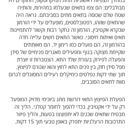
במהלך תצפיות ראשוניות תחת המיקרוסקופ, החוקרים היו
מבולבלים: הם צפו בתאים שנעלמו במהירות, והותירו
שטח שלם שכוסה בתאים מתים בסביבתם. נראה היה
שהתאים שזוהו, רפטובלסטים, מופעלים על ידי הורמון
שנקרא אקטיבין. הורמון זה נחקר רבות וקשור להתמיינות
תאים ואיתות חיסוני. כאשר התאים חשים עלייה חדה
בהורמון זה, הם פועלים כמו רימון יד. הם מאותתים
שקיימת מצוקה בגוף ומפעילים מאגרים פנימיים של סידן
והפעלה לפירוק בעזרת שלד התא. הצטברות זו יוצרת
מפל סידן חזק בין פנים התא לחוץ והוא שגורם לפיצוץ.
תוך שתי דקות נפלטים כימיקלים רעילים המסוגלים לגרום
מוות לתאים הסובבים.
הפעלת הפיצוץ התאי דורשת מתג ביוכימי מדויק המופעל
רק על ידי אקטיבין, בכדי להפוך לחומר קטלני. הליך זה
מבטיח שתאים שכנים לא יתפוצצו בטעות, והליך פיזור
התרכובות הרעלניות יתפרק באופן טבעי תוך 15 דקות.