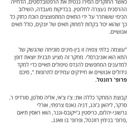
כאשר החוקרים הסירו גנטית את הרפטובלסטים, הדחייה
ההרסנית נעצרה לחלוטין. בבדיקות מעבדה, השילוב
הכימי ששוחרר על ידי התאים המתפוצצים הוכח כחזק כל
כך שהוא יכול בקלות למחוק תאים של יונקים, כולל תאים
אנושיים.
"עוצמה בלתי צפויה זו בין-מינים מוכיחה שהנשק של
התא הוא אוניברסלי. מחקר זה מציע תבנית יוצאת דופן
למדענים המחפשים להנדס טיפולים תאיים כדי למקד
גידולים אנושיים או חיידקים עמידים לתרופות ", סיכם
פרופ' רוזנטל
.
קבוצת המחקר כללה את: צ'ו צ'אי, אליה סולטן, סורדיפ ר.
סרקר, ליהאן ג'ונג, דניה נאנס צרפתי, אורלי
גרשוני-יהלום, כריסטין ג'ייקובס-וגנר, הווא ראסין תיאם
,פרופ' בנימין רוזנטל, ופרופ' בו וואנג.