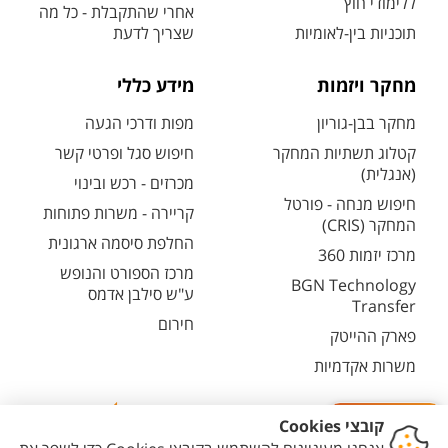
ללימודי חוץ
אחרי שהתקבלת - כל מה
תוכניות בין-לאומיות
שצריך לדעת
מחקר ויזמות
מידע כללי
מחקר בבן-גוריון
מפות ודרכי הגעה
קטלוג תשתיות המחקר
חיפוש סגל ופרטי קשר
(אנגלית)
מכרזים - רכש ובינוי
חיפוש מנחה - פורטל
קריירה - משרות פתוחות
המחקר (CRIS)
החלפת סיסמה ארגונית
מרכז יזמות 360
מרכז הספורט והנופש
BGN Technology
ע"ש סילבן אדמס
Transfer
חירום
פארק ההייטק
משרות אקדמיות
ייעוץ AI להרשמה
צרו קשר