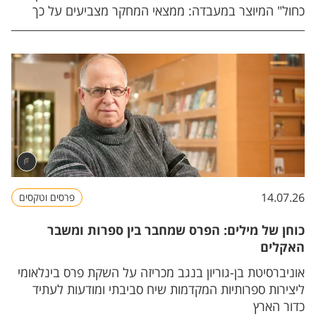
כחול" המיוצר במעבדה: ממצאי המחקר מצביעים על כך
שמוצרי "מזון כחול" מתורבתים עשויים להפחית את פליטות
גזי החממה בכ-50%–70% בהשוואה למוצרי דיג וחקלאות
ימית קונבנציונליים, לצד שימוש מופחת בקרקע וצריכת
אנרגיה נמוכה יותר. ממצאי המחקר פורסמו בכתב העת
המוביל בתחום מדעי הסביבה ES&T .
14.07.26
פרסים וטקסים
כוחן של מילים: הפרס שמחבר בין ספרות ומשבר
האקלים
אוניברסיטת בן-גוריון בנגב מכריזה על השקת פרס בינלאומי
ליצירות ספרותיות המקדמות שיח סביבתי ומודעות לעתיד
כדור הארץ