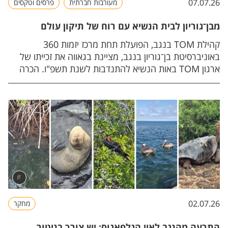
07.07.26
מעורבות חברתית
פרסים וטקסים
מבן־גוריון לבית הנשיא עם רוח של תיקון עולם
קהילת TOM בנגב, הפועלת תחת מרכז יזמות 360
באוניברסיטת בן־גוריון בנגב, מציינת בגאווה את זכייתו של
ארגון TOM באות הנשיא להתנדבות לשנת תשפ"ו. הכרה
לאומית בעשייה המחברת בין טכנולוגיה, קהילה ואנשים.
02.07.26
מחקר
התרעה מהנגב לאיי הגלפאגוס: יש צורך בניטור