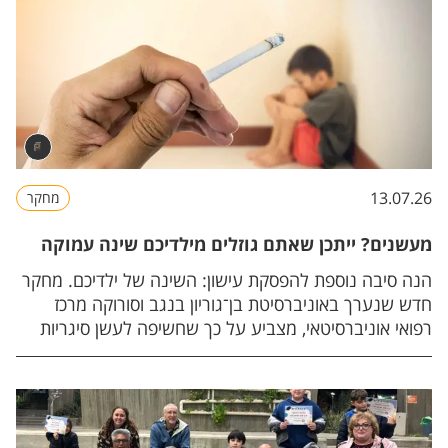
13.07.26
מחקר
מעשנים? ייתכן שאתם גוזלים מילדיכם שינה עמוקה
הנה סיבה נוספת להפסקת עישון: השינה של ילדיכם. מחקר
חדש שנערך באוניברסיטת בן־גוריון בנגב וסורוקה מרכז
רפואי אוניברסיטאי, מצביע על כך שחשיפה לעשן סיגריות
בבית פוגעת באופן משמעותי באיכות השינה של ילדים.
ממצאי המחקר פורסמו בכתב העת Scientific Reports.