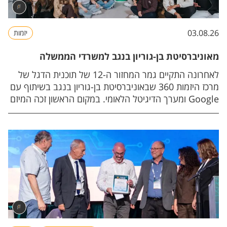
03.08.26
יזמות
מאוניברסיטת בן-גוריון בנגב למשרדי הממשלה
לאחרונה התקיים גמר המחזור ה-12 של תוכנית הדגל של
מרכז היזמות 360 שבאוניברסיטת בן-גוריון בנגב בשיתוף עם
Google ומערך הדיגיטל הלאומי. במקום הראשון זכה המיזם
- ARGUS , שפיתח עבור המשרד להגנת הסביבה מערכת
מבוססת בינה מלאכותית לניטור ולאימות נתוני פליטות
ממפעלים, וכבר נמצאת בשימוש המשרד.