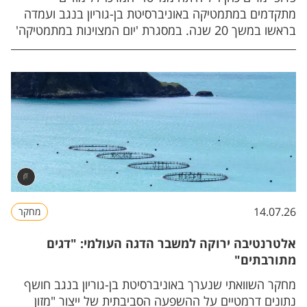
מתקדמים במתמטיקה באוניברסיטת בן-גוריון בנגב ועמדה
בראשו במשך 20 שנה. במסגרת 'יום המצוינות במתמטיקה'
שנקרא על שמה, הוענקו פרסי מצוינות לתלמידים
ולסטודנטים ואף חתן פרס ישראל, פרופ' בנימין (בנג'י) וייס,
העביר הרצאה לזכרה.
14.07.26
מחקר
אלטרנטיבה ירוקה למשבר הדגה העולמי: "דגים
מתורבתים"
מחקר השוואתי שנערך באוניברסיטת בן-גוריון בנגב חושף
נתונים דרמטיים על ההשפעה הסביבתית של ייצור "מזון