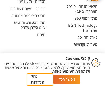
מכרזים - רכש ובינוי
חיפוש מנחה - פורטל
קריירה - משרות פתוחות
המחקר (CRIS)
החלפת סיסמה ארגונית
מרכז יזמות 360
מרכז הספורט והנופש
BGN Technology
ע"ש סילבן אדמס
Transfer
חירום
פארק ההייטק
משרות אקדמיות
יצירת
הצהרת
מדיניות
מדיניות עריכת
הגדרת
קשר
נגישות
פרטיות
תוכן
עוגיות