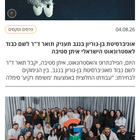
04.08.26
פרסים וטקסים
אוניברסיטת בן-גוריון בנגב תעניק תואר ד"ר לשם כבוד
לאסטרונאוט הישראלי איתן סטיבה
היזם, הפילנתרופ והאסטרונאוט, איתן סטיבה, יקבל תואר ד"ר
לשם כבוד מאוניברסיטת בן-גוריון בנגב. בין הנימוקים
לבחירתו: "עבודתו החלוצית באמצעות 'משימת רקיע' סימלה
התכנסות ייחודית של טכנולוגיה, חינוך וגאווה לאומית, וחיזקה
את מעמדה של ישראל בקהילה המדעית העולמית".