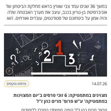
במשך 36 שנים עמד צבי שוורץ בראש מחלקת הביטחון של
אוניברסיטת בן-גוריון בנגב, עיצב את מערך האבטחה שלה
והיה אמון על ביטחונם של סטודנטים, עובדים ואורחים. הוא
נפטר בגיל 84 והותיר אחריו משפחה ענפה, חברים ושותפים
לדרך
14.07.26
פרסים וטקסים
מצוינים במתמטיקה: 6 זוכי פרסים ב'יום המצוינות
במתמטיקה' ע"ש פרופ' מרים כהן ז"ל
פרופ' מרים כהן ז"ל היתה ממייסדי המרכז ללימודים