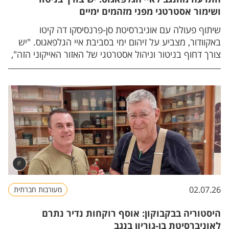
ושימור אסטרטגי מפני מזהמים ימיים
שיתוף פעולה עם אוניברסיטת סן-פרנסיסקו דה קיטו
באקוודור, מצביע על זיהום ימי בסביבת איי הגלפאגוס. "יש
צורך דחוף בניטור וניהול אסטרטגי של האזור האייקוני הזה",
מתריע פרופ' אריאל קושמרו, ראש המעבדה לביוטכנולוגיה
סביבתית.
02.07.26
מעורבות חברתית
היסטוריה בבקבוקון: אוסף רוקחות נדיר נתרם
לאוניברסיטת בן-גוריון בנגב