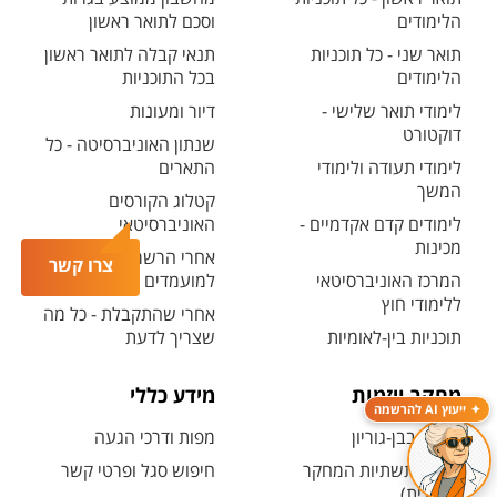
הלימודים
וסכם לתואר ראשון
תואר שני - כל תוכניות
תנאי קבלה לתואר ראשון
הלימודים
בכל התוכניות
לימודי תואר שלישי -
דיור ומעונות
דוקטורט
שנתון האוניברסיטה - כל
לימודי תעודה ולימודי
התארים
המשך
קטלוג הקורסים
לימודים קדם אקדמיים -
האוניברסיטאי
מכינות
אחרי הרשמה - אזור אישי
צרו קשר
המרכז האוניברסיטאי
למועמדים ולמועמדות
ללימודי חוץ
אחרי שהתקבלת - כל מה
תוכניות בין-לאומיות
שצריך לדעת
מחקר ויזמות
מידע כללי
ייעוץ AI להרשמה
מחקר בבן-גוריון
מפות ודרכי הגעה
קטלוג תשתיות המחקר
חיפוש סגל ופרטי קשר
(אנגלית)