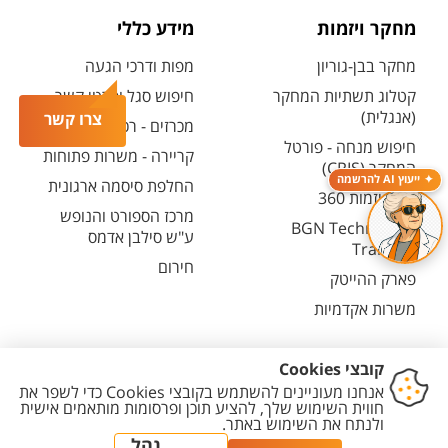
מחקר ויזמות
מידע כללי
מחקר בבן-גוריון
מפות ודרכי הגעה
קטלוג תשתיות המחקר
חיפוש סגל ופרטי קשר
(אנגלית)
צרו קשר
מכרזים - רכש ובינוי
חיפוש מנחה - פורטל
קריירה - משרות פתוחות
המחקר (CRIS)
ייעוץ AI להרשמה
החלפת סיסמה ארגונית
מרכז יזמות 360
מרכז הספורט והנופש
BGN Technology
ע"ש סילבן אדמס
Transfer
חירום
פארק ההייטק
משרות אקדמיות