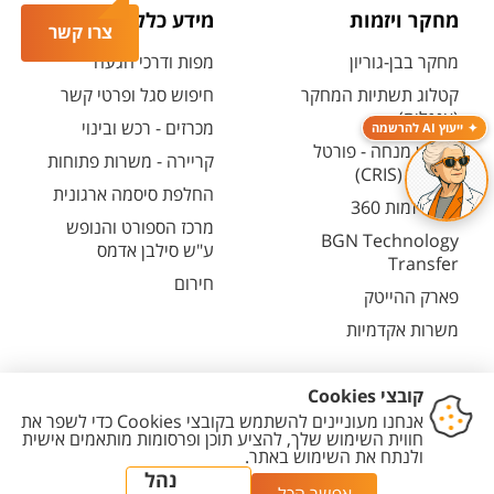
מחקר ויזמות
מידע כללי
צרו קשר
מחקר בבן-גוריון
מפות ודרכי הגעה
קטלוג תשתיות המחקר
חיפוש סגל ופרטי קשר
(אנגלית)
מכרזים - רכש ובינוי
ייעוץ AI להרשמה
חיפוש מנחה - פורטל
קריירה - משרות פתוחות
המחקר (CRIS)
החלפת סיסמה ארגונית
מרכז יזמות 360
מרכז הספורט והנופש
BGN Technology
ע"ש סילבן אדמס
Transfer
חירום
פארק ההייטק
משרות אקדמיות
יצירת
הצהרת
מדיניות
מדיניות עריכת
הגדרת