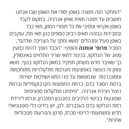
"המחקר הזה משנה באופן יסודי את האופן שבו אנחנו
חושבים על תזונה תאית ואיזון אנרגיה. במקום לקבל
באופן אקראי ופסיבי את כל חומרי המזון, תאי כבד
ובסבירות גבוהה תאים רבים נוספים כגון תאי מח, עוקבים
באופן פעיל ומנהלים 'משא ומתן' על הצריכה שלהם",
הסביר
פרופ' אוחנה
והוסיף: "הכבד הופך להיות כמעין
ספוג של הגלוקוז, בניגוד לתאי שריר התלויים באינסולין,
כך שאיבר חדש משחק תפקיד במאזן הגלוקוז בגוף. משא
ומתן זה נעשה באמצעות מערכות מולקולריות מתוחכמות
ומסונכרנות שנמצאות על פני התא ושולטות ישירות
ברמת הסוכר בדם, ברמת החומצות הקרבוקסיליות וברמת
ניצול ויצירת אנרגיה. "פיתחנו מולקולות ספציפיות
שפוגעות בביטוי הרכיבים במנגנון הסנכרון, וגרמו לירידת
רמת הגלוקוז בדם בעכברים. לכן, יש בידינו כלי פוטנציאלי
חדש ומשמעותי לריפוי סכרת, סרטן והפרעות מטבוליות
אחרות".