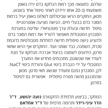
שלהם. כתוצאה מכך רמות הגלוקוז בדם ירדו באופן
משמעותי (כ-20 אחוז ירידה) לאחר טיפול אחד בשבוע.
מכאן, החוקרים הראו שביכולתם לשלוט באופן יעיל ברמות
הסוכר בדם בבעלי חיים. הגישה מציעה אסטרטגיית
טיפול חדשה ובעלת ערך פוטנציאלי: שליטה במערכת
הסנכרון המטבולית תאפשר להוריד את רמות הסוכר בדם
ולהציע גישה טיפולית חדשה למחלות מטבולטיות כדוגמת
סכרת, השמנה, כבד שומני ועוד. החוקרים אף הראו שתאי
סרטן, הידועים לשמצה בניצול אנרגיה מגלוקוז על מנת
לעודד את שגשוגם, מתכנתים מחדש את המערך
המטבולי על ידי הגברת ביטוי Glut והורדת ביטוי NaCT.
לכן, הסנכרון נפגם ומעודד שגשוג תאי סרטן. מכאן
שהמנגנון מהווה מטרה טיפולית אפשרית גם לטיפול
בסרטן.
המחקר, בביצוע תלמידת הדוקטורט
נועה יהושע
,
ד"ר
הדר עיני-רידר
ותרומה מרכזית של
ד"ר
אחלאם