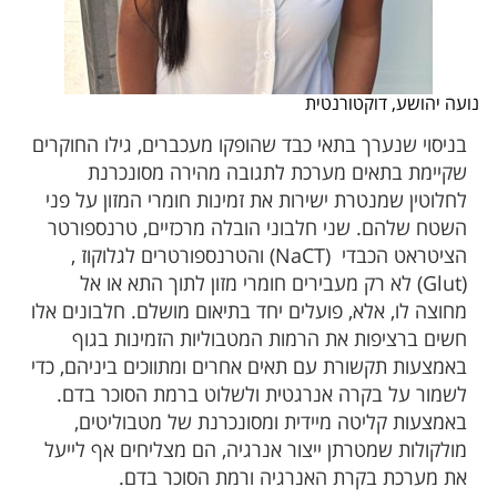
נועה יהושע, דוקטורנטית
בניסוי שנערך בתאי כבד שהופקו מעכברים, גילו החוקרים
שקיימת בתאים מערכת לתגובה מהירה מסונכרנת
לחלוטין שמנטרת ישירות את זמינות חומרי המזון על פני
השטח שלהם. שני חלבוני הובלה מרכזיים, טרנספורטר
הציטראט הכבדי (NaCT) והטרנספורטרים לגלוקוז ,
(Glut) לא רק מעבירים חומרי מזון לתוך התא או אל
מחוצה לו, אלא, פועלים יחד בתיאום מושלם. חלבונים אלו
חשים ברציפות את הרמות המטבוליות הזמינות בגוף
באמצעות תקשורת עם תאים אחרים ומתווכים ביניהם, כדי
לשמור על בקרה אנרגטית ולשלוט ברמת הסוכר בדם.
באמצעות קליטה מיידית ומסונכרנת של מטבוליטים,
מולקולות שמטרתן ייצור אנרגיה, הם מצליחים אף לייעל
את מערכת בקרת האנרגיה ורמת הסוכר בדם.