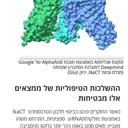
תמונת אנליזתAI באמצעות תוכנת Alphafold של Google
Deepmind למערכת הסינכרון שזוהתה
(תכלת וכחול NaCT, ירוק Glut)
ההשלכות הטיפוליות של ממצאים
אלו מבטיחות
כאשר החוקרים פגעו בביטוי חלבון הטרנספורט NaCT
באמצעות מולקולותsiRNA ספציפיות, התרחש משהו
מעניין: תאים ספגו באופן ניכר יותר גלוקוז מהסביבה