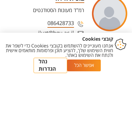
רמ"ד מעונות הסטודנטים
086428733
iluzt@bgu.ac.il
חן קריספל שעיה
מרכז/ת קשרי רווחת דיירים
086472655
hcrispel@bgu.ac.il
יצחק קבלי
ממונה על שרותי מעונות