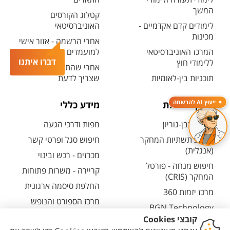
המשך
קטלוג הקורסים
לימודים קדם אקדמיים -
האוניברסיטאי
מכינות
אחרי הרשמה - אזור אישי
המרכז האוניברסיטאי
למועמדים ולמועמדות
דברו איתנו
ללימודי חוץ
אחרי שהתקבלת - כל מה
תוכניות בין-לאומיות
שצריך לדעת
ייעוץ AI להרשמה
מחקר ויזמות
מידע כללי
מחקר בבן-גוריון
מפות ודרכי הגעה
קטלוג תשתיות המחקר
חיפוש סגל ופרטי קשר
(אנגלית)
מכרזים - רכש ובינוי
חיפוש מנחה - פורטל
קריירה - משרות פתוחות
המחקר (CRIS)
החלפת סיסמה ארגונית
מרכז יזמות 360
מרכז הספורט והנופש
BGN Technology
ע"ש סילבן אדמס
Transfer
חירום