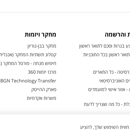
ת והרשמה
מחקר ויזמות
 בגרות וסכם לתואר ראשון
מחקר בבן-גוריון
ואר ראשון בכל התוכניות
קטלוג תשתיות המחקר (אנגלית
חיפוש מנחה - פורטל המחקר (CRIS)
רסיטה - כל התארים
מרכז יזמות 360
ם האוניברסיטאי
BGN Technology Transfer
 אזור אישי למועמדים
פארק ההייטק
משרות אקדמיות
ת - כל מה שצריך לדעת