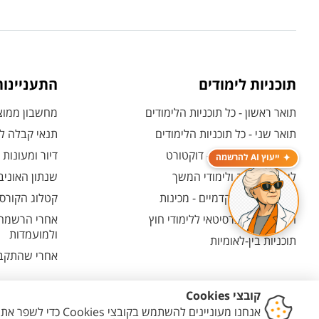
תוכניות לימודים
התעניינו
תואר ראשון - כל תוכניות הלימודים
מחשבון ממוצע
תואר שני - כל תוכניות הלימודים
תנאי קבלה לת
לימודי תואר שלישי - דוקטורט
דיור ומעונות
ייעוץ AI להרשמה
לימודי תעודה ולימודי המשך
שנתון האוניב
לימודים קדם אקדמיים - מכינות
קטלוג הקורסי
המרכז האוניברסיטאי ללימודי חוץ
אחרי הרשמה -
ולמועמדות
תוכניות בין-לאומיות
אחרי שהתקבל