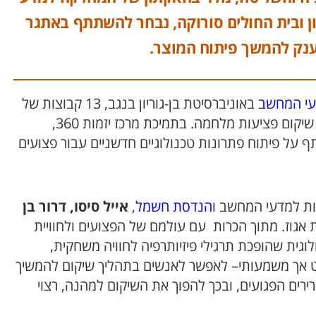
עם מרכז היזמות 360 בבן־גוריון ובית החולים סורוקה, נבחר להשתתף באתגר
י המחשב
באוניברסיטת בן-גוריון בנגב, 13 קבוצות של
סטודנטים וסטודנטיות ממגוון מחלקות, להאקתון בסימן שיקום פציעות מלחמה. בתמיכת מרכז יזמות 360,
 על פיתוח פתרונות טכנולוגיים חדשניים עבור פצועים
ת למדעי המחשב ו
הנדסת חשמל
,
אייל סיסו, דרור בן
ת אגוז. מתוך הכרות עם עולמם של הפצועים ולחוויית
ד המיזם .PlayAble מערכת טכנולוגית שהופכת תרגילי פיזיותרפיה לחוויה משחקית,
ט אך משמעותי– לאפשר לאנשים בתהליך שיקום להמשיך
רים הפגועים, ובכך להפוך את השיקום למהנה, רצוי