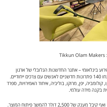
T
ע בינלאומי – אתגר החדשנות הגלובלי של ארגון
TOM, בו התחרו כ־470 משתתפים מ־13 מדינות, שפיתחו 140 פתרונות חדשניים לאנשים עם צרכים ייחודיים.
ולומביה, יפן, מרוקו, בוליביה, איחוד האמירויות, ספרד
 בקנה מידה עולמי.
מיזם PlayAble זכה במקום הראשון בקטגוריית השיקום, ואף קיבל מענק של 2,500 דולר להמשך פיתוח המוצר.