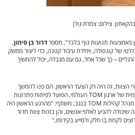
הקאתון. צילום: צמרת גולן
 באמצעות תנועות גוף בלבד", מספר
דרור בן סימון
,
י של קונסולה, ויחידת עיבוד קטנה, כדי ליצור ממשק
רגליים – כך שכל אחד, גם עם מגבלה, יכול להמשיך
רי הצוות, זה היה רק הצעד הראשון. הם פנו להמשך
פיתוח בשיתוף פעולה עם קהילת TOM-BGU, זרוע דרומית של ארגון TOM העולמי, הפועל לפיתוח פתרונות
, מנהל קהילות TOM בנגב, משתף: "מהרגע הראשון היה
 שיכולה להגיע לאלפי אנשים, והן בזכות צוות חדור
וצים לקחת בו חלק ולסייע בקידומו."