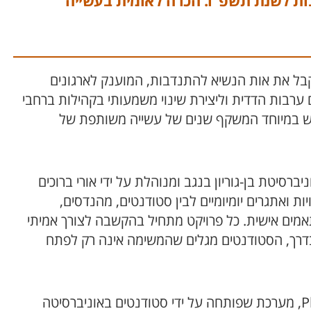
ת הנשיא להתנדבות לשנת תשפ"ו. הכרה לאומית בעשייה
Tikkun O) נבחר השנה לקבל את אות הנשיא להתנדבות, המוענק לארגונים
 ערבות הדדית וליצירת שינוי משמעותי בקהילות ברחבי
ב, מדובר ברגע מרגש במיוחד המשקף שנים של עשייה משותפת של
נגב פועלת מתוך מרכז יזמות 360 של אוניברסיטת בן-גוריון בנגב ומנוהלת על ידי אורי ברוכים
ת ואתגרים יומיומיים לבין סטודנטים, מהנדסים,
מים אישית. כל פרויקט מתחיל בהקשבה לצורך אמיתי
 בדרך, הסטודנטים מגלים שהמשימה אינה רק לפתח
אחד הפרויקטים הבולטים שצמחו בקהילה הוא PlayAble, מערכת שפותחה על ידי סטודנטים באוניברסיטה