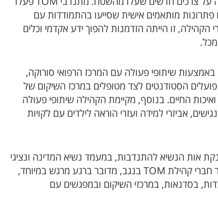
מאז פרוץ מלחמת חרבות ברזל התגייסה הקהילה למענה על צרכים חדשים שעלו מהשטח. מתנדבי TOM פעלו
 פתרונות מותאמים אישית שסייעו בהתמודדות עם
 הקהילה, זו הייתה הזדמנות להפוך ידע אקדמי וכלים
מכל.
אמצעות שיתופי פעולה עם המרכז הרפואי סורוקה,
תר פועלים הסטודנטים לצד מטופלים במרכז השיקום של
איכות החיים. בנוסף, מקיימת הקהילה שיתופי פעולה
ישים, אביזרי למידה ועזרי הוראה לילדים עם לקויות
ם טקס הענקת אות הנשיא להתנדבות, במעמד נשיא המדינה ונציגי
הארגונים והיוזמות שנבחרו לקבל את האות השנה. עבור חברי קהילת TOM בנגב, מדובר ברגע מרגש במיוחד,
ת, בסדנאות, במרכזי השיקום ובמפגשים עם