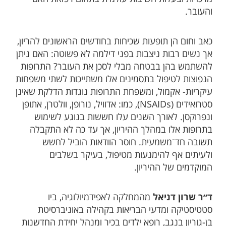
והעובר.
כאב וחום הן תופעות שכיחות בחודשים הראשונים להריון,
אך נשים רבות ניצבות בפני דילמה לא פשוטה: האם ניתן
להשתמש בהן בבטחה מבלי לסכן את העובר? התרופות
הנפוצות לטיפול בתסמינים אלו משתייכות לשתי משפחות
עיקריות- אקמול, ומשפחת התרופות נוגדות הדלקת שאינן
סטרואידים (NSAIDs), כמו: אדוויל, נורופן, וולטרן, אתופן
ונפרוקסן. לאורך השנים עלו חששות בנוגע לשימוש
בתרופות אלו במהלך ההיריון, אך עד כה לא התקבלה
תשובה חד־משמעית. חוסר הוודאות הוביל לחשש
ולעיתים אף להימנעות מטיפול, בעיקר בשלבים
המוקדמים של ההיריון.
ד״ר שרון דניאל
מהמחלקה לאפידמיולוגיה, ביו
סטטיסטיקה ומדעי הבריאות בקהילה באוניברסיטת
בן-גוריון בנגב, רופא ילדים בכיר ומנהל יחידת החדשנות