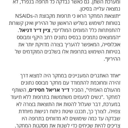
ומערכת השתן. גם כאשר נבדקה כל תרופה בנפרד, לא
נמצאה עלייה בסיכון.
״תוצאות המחקר הראו כי תרופות מקבוצת ה-NSAIDs
בטוחות לשימוש בשליש הראשון של ההיריון ואינן קשורות
להתפתחות כלל המומים המולדים״,
ציין ד״ר דניאל
.
״הממצאים נתמכים בבסיס נתונים רחב היקף ומבוסס
אוכלוסייה, המאפשר להעריך בצורה מדויקת יותר את
בטיחות השימוש בתרופות אלו בשלבים המוקדמים של
ההיריון״.
״אחד האתגרים המעניינים במחקר היה למצוא דרך
זהירה ומחוכמת להתמודד עם מחקר מבוסס נתונים
מהעולם האמיתי", הסביר
ד״ר אריאל חסידים
, השותף
למחקר ."נשים לפעמים משתמשות בתרופות ללא תיעוד
במערכת, דבר שעלול להטות את התוצאות בצורה לא
צפויה. לצורך כך, תכננו שיטת ניתוח רגישות מיוחדת
שבדקה עד כמה שימושים לא מדווחים בתרופה היו
צריכים להיות שכיחים כדי לשנות את מסקנות המחקר.