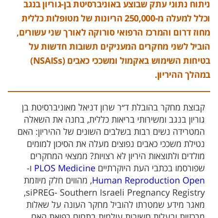
ניתוח נתוני עתק שבוצע באוניברסיטת בן-גוריון בנגב
וכלל למעלה מ-250,000 הריונות של מטופלות כללית
מחוז דרום והמרכז הרפואי סורוקה לאורך שני עשורים,
הוביל לשני מחקרים המעניקים תשובות חדשות על
בטיחות השימוש באקמול ומשככי כאבים (NSAISs)
במהלך ההיריון.
קבוצת מחקר בהובלת ד״ר שרון דניאל מאוניברסיטת בן
גוריון בנגב ומשירותי בריאות כללית, בחנה את השאלה
המטרידה נשים רבות בשלבים השונים של ההיריון: האם
נטילת משככי כאבים נפוצים מעלה את הסיכון למומים
מולדים ולתוצאות היריון לא רצויות? ממצאי המחקרים
שפורסמו בכתבי העת היוקרתיים
PLOS Medicine
ו-
Human Reproduction Open
, מהווים חלק מיוזמת
siPREG- Southern Israeli Pregnancy Registry,
מאגר מידע שמטרתו להוביל מחקר העונה על שאלות
מרכזיות ובעלות חשיבות עולמית בתחום רפואת האם