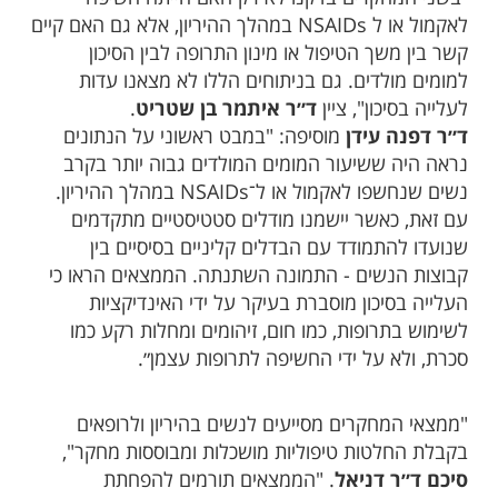
לאקמול או ל NSAIDs במהלך ההיריון, אלא גם האם קיים
קשר בין משך הטיפול או מינון התרופה לבין הסיכון
למומים מולדים. גם בניתוחים הללו לא מצאנו עדות
לעלייה בסיכון", ציין
ד״ר איתמר בן שטריט
.
ד״ר דפנה עידן
מוסיפה: "במבט ראשוני על הנתונים
נראה היה ששיעור המומים המולדים גבוה יותר בקרב
נשים שנחשפו לאקמול או ל־NSAIDs במהלך ההיריון.
עם זאת, כאשר יישמנו מודלים סטטיסטיים מתקדמים
שנועדו להתמודד עם הבדלים קליניים בסיסיים בין
קבוצות הנשים - התמונה השתנתה. הממצאים הראו כי
העלייה בסיכון מוסברת בעיקר על ידי האינדיקציות
לשימוש בתרופות, כמו חום, זיהומים ומחלות רקע כמו
סכרת, ולא על ידי החשיפה לתרופות עצמן״.
"ממצאי המחקרים מסייעים לנשים בהיריון ולרופאים
בקבלת החלטות טיפוליות מושכלות ומבוססות מחקר",
סיכם ד״ר דניאל
. "הממצאים תורמים להפחתת