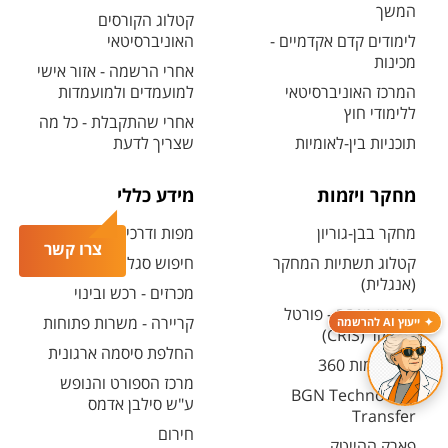
המשך
קטלוג הקורסים
לימודים קדם אקדמיים -
האוניברסיטאי
מכינות
אחרי הרשמה - אזור אישי
המרכז האוניברסיטאי
למועמדים ולמועמדות
ללימודי חוץ
אחרי שהתקבלת - כל מה
תוכניות בין-לאומיות
שצריך לדעת
מחקר ויזמות
מידע כללי
מחקר בבן-גוריון
מפות ודרכי הגעה
צרו קשר
קטלוג תשתיות המחקר
חיפוש סגל ופרטי קשר
(אנגלית)
מכרזים - רכש ובינוי
חיפוש מנחה - פורטל
קריירה - משרות פתוחות
ייעוץ AI להרשמה
המחקר (CRIS)
החלפת סיסמה ארגונית
מרכז יזמות 360
מרכז הספורט והנופש
BGN Technology
ע"ש סילבן אדמס
Transfer
חירום
פארק ההייטק