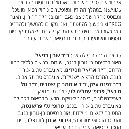
אי-הוודאות סביב השימוש באקמול ובתרופות מקבוצת
NSAIDs במהלך ההיריון ומאפשרים ניהול רפואי מושכל
ומבוסס מחקר של מצבי כאב וחום במהלך ההיריון. מאגר
siPREG ממשיך להתפתח, ואנו מקווים להמשיך ולהרחיב
באמצעותו את בסיס הידע המחקרי ולבחון שאלות קליניות
נוספות ומשמעותיות בתחום רפואת האם והעובר."
קבוצת המחקר כללה את:
ד״ר שרון דניאל
,
מאוניברסיטת בן-גוריון בנגב, ושירותי בריאות כללית מחוז
הדרום,
ד״ר אריאל חסידים
, מאוניברסיטת בן-גוריון
בנגב, המרכז הרפואי ״שניידר״, אוניברסיטת תל אביב.
ד״ר דפנה עידן, ד״ר איתמר בן שטריט, ד״ר טל
מיכאל, פרופ׳ עמליה לוי
, כולם מהמחלקה
לאפידמיולוגיה, ביוסטטיסטיקה ומדעי הבריאות בקהילה
באוניברסיטת בן-גוריון בנגב,
פרופ׳ גלי פריאנטה
,
החטיבה לנשים ומיילדות, אוניברסיטת בן-גוריון בנגב
והמרכז הרפואי ״סורוקה״, ו
פרופ׳ איתן לוננפלד
, בית
הספר לרפואה, אוניברסיטת אריאל.