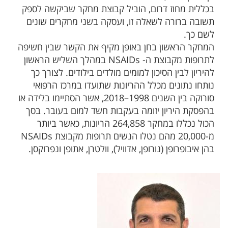
בכללית מחוז דרום, הוביל קבוצת מחקר שביקשה לספק
תשובה ברורה לשאלה זו, ועסקה בשני מחקרים שונים
לשם כך.
המחקר הראשון בחן באופן מקיף את הקשר שבין חשיפה
לתרופות מקבוצת ה- NSAIDs במהלך השליש הראשון
להיריון לבין הסיכון למומים מולדים בילודים. לצורך כך
נותחו נתונים מכלל ההריונות שתועדו במרכז הרפואי
סורוקה בין השנים 1998–2018, אשר הסתיימו בלידה או
בהפסקת היריון יזומה בעקבות חשד למום בעובר. בסך
הכול נכללו במחקר 264,858 הריונות, כאשר ביותר
מ-20,000 מהם נטלו הנשים תרופות מקבוצת NSAIDs
בהן איבופרופן (נורופן, אדוויל), וולטרן, אתופן ונפרוקסן.