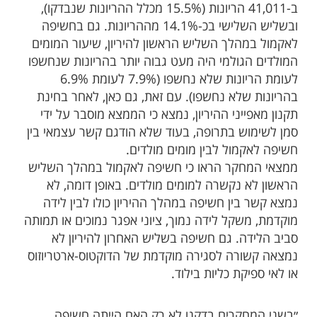
ב-41,011 הריונות (15.5% מכלל ההריונות שנבדקו),
ובשליש השלישי בכ-14.1% מההריונות. גם בחשיפה
לאקמול במהלך השליש הראשון להיריון, שיעור המומים
המולדים הגולמי היה מעט גבוה יותר בהריונות שנחשפו
לעומת הריונות שלא נחשפו (7.9% לעומת 6.9%
בהריונות שלא נחשפו). עם זאת, גם כאן, לאחר בחינת
תקנון מאפייני ההיריון, נמצא כי הממצא מוסבר על ידי
סמן לשימוש בתרופה, בעוד שלא הודגם קשר עצמאי בין
חשיפה לאקמול לבין מומים מולדים.
ממצאי המחקר הראו כי חשיפה לאקמול במהלך השליש
הראשון לא נקשרה למומים מולדים. באופן דומה, לא
נמצא קשר בין חשיפה במהלך ההיריון כולו לבין לידה
מוקדמת, משקל לידה נמוך, ציוני אפגר נמוכים או תמותה
סביב הלידה. גם חשיפה בשליש האחרון להיריון לא
נמצאה קשורה לסגירה מוקדמת של הדוקטוס-ארטריוזוס
או לאי ספיקת כליות בילוד.
״בשני המחקרים בדקנו לא רק האם הייתה חשיפה