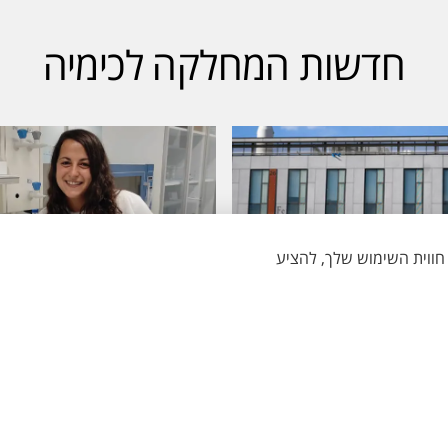
חדשות המחלקה לכימיה
18.12.23
יה זכתה לייצוג נרחב
הדוקטורנטית דורון יסודי, 
וכים בפרסי הוקרה מגוונים
לחקר מערכות ננומטריות של 
וייצמן מהמחלקה, זכתה במל
המדע ע"ש זאב ז'בוטינסקי.