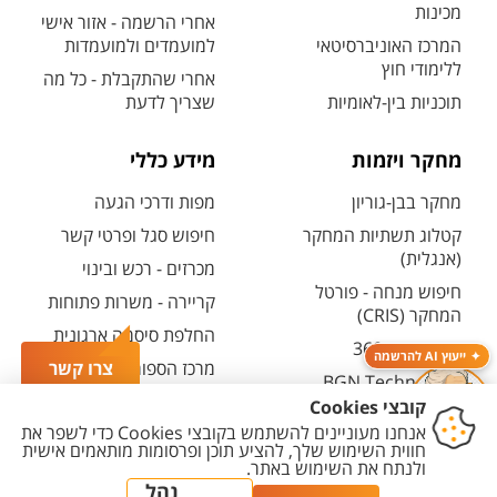
מכינות
אחרי הרשמה - אזור אישי
המרכז האוניברסיטאי
למועמדים ולמועמדות
ללימודי חוץ
אחרי שהתקבלת - כל מה
תוכניות בין-לאומיות
שצריך לדעת
מחקר ויזמות
מידע כללי
מחקר בבן-גוריון
מפות ודרכי הגעה
קטלוג תשתיות המחקר
חיפוש סגל ופרטי קשר
(אנגלית)
מכרזים - רכש ובינוי
חיפוש מנחה - פורטל
קריירה - משרות פתוחות
המחקר (CRIS)
החלפת סיסמה ארגונית
מרכז יזמות 360
ייעוץ AI להרשמה
מרכז הספורט והנופש
צרו קשר
BGN Technology
ע"ש סילבן אדמס
Transfer
חירום
פארק ההייטק
משרות אקדמיות