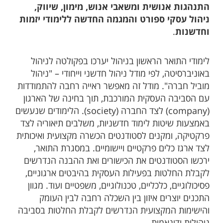
התנהגות אנושית ומשאבי אנוש, מימון, שיווק,
ניהול עסקי ספורט והמגמה החדשה ללימודי יזמות
וחדשנות
.
לימודי התואר הראשון בניהול יערכו בפקולטה לניהול
באוניברסיטה, לפי מודל ניהול חדשני וייחודי – "ניהול
מוביל חברה". מודל זה מאפשר ראייה רחבה להתמודדות
עם הסביבה העסקית המורכבת, תוך בחינה של הארגון
(company) לצד החברה (society). הלימודים שנעשים
באמצעות שיטות לימוד חדשניות, משלבים תיאוריה לצד
פרקטיקה, ומקנים לסטודנטים הכשרה מקצועית ואיכותית
לצד ארגז כלים פרקטיים ויישומיים. במסגרת התואר,
ירכשו הסטודנטים את הכישורים ואת ההבנה הנדרשים
לקבלת החלטות בפעילות העסקית בהיבטים ארגוניים,
פסיכולוגיים, כלכליים, טכנולוגיים, משפטיים ועוד. מגוון
התכנים יוצרים איזון בין השכלה רחבה לבין העומק
והישימות המקצועית הנדרשים לקבלת החלטות בסביבה