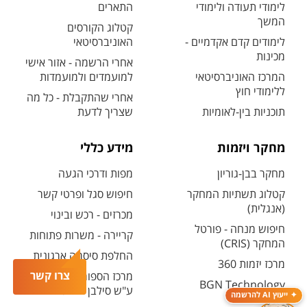
לימודי תעודה ולימודי
התארים
המשך
קטלוג הקורסים
לימודים קדם אקדמיים -
האוניברסיטאי
מכינות
אחרי הרשמה - אזור אישי
המרכז האוניברסיטאי
למועמדים ולמועמדות
ללימודי חוץ
אחרי שהתקבלת - כל מה
תוכניות בין-לאומיות
שצריך לדעת
מחקר ויזמות
מידע כללי
מחקר בבן-גוריון
מפות ודרכי הגעה
קטלוג תשתיות המחקר
חיפוש סגל ופרטי קשר
(אנגלית)
מכרזים - רכש ובינוי
חיפוש מנחה - פורטל
קריירה - משרות פתוחות
המחקר (CRIS)
החלפת סיסמה ארגונית
מרכז יזמות 360
צרו קשר
מרכז הספורט והנופש
BGN Technology
ע"ש סילבן אדמס
ייעוץ AI להרשמה
Transfer