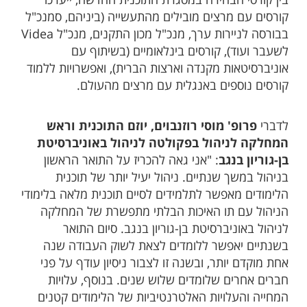
בין קורסי הבחירה במסגרת התוכנית החדשה, ייערכו
קורסים עם מרצים מובילים מהתעשייה (ביניהם, סמנכ"ל
בבורסה לניירות ערך, מנכ"ל מכון התקנים, מנכ"ל Videa
לשעבר ועוד), קורסים בינלאומיים (בשיתוף עם
אוניברסיטאות מקנדה וארצות הברית), ואפשרויות ללמוד
קורסים נוספים באנגלית עם מרצים מהעולם.
לדברי
פרופ' מוסי רוזנבוים, יוזם התוכנית וראש
המחלקה לניהול בפקולטה לניהול באוניברסיטת
בן-גוריון בנגב
: "אני גאה להכריז על התואר הראשון
בניהול במשך שנתיים. ניהול יעיל יותר של תוכנית
הלימודים מאפשר לתלמידים לסיים תוכנית מלאה בלימודי
הניהול עם תו האיכות הבלתי מתפשרת של המחלקה
לניהול באוניברסיטת בן-גוריון בנגב. סיום התואר
בשנתיים יאפשר ללומדים לצאת לשוק העבודה שנה
אחת מוקדם יותר, ובשנה זו לצבור ניסיון עודף על פני
חברים אחרים שלומדים שלוש שנים. בנוסף, עלויות
המחייה והעלויות האלטרנטיביות של הלימודים קטנים