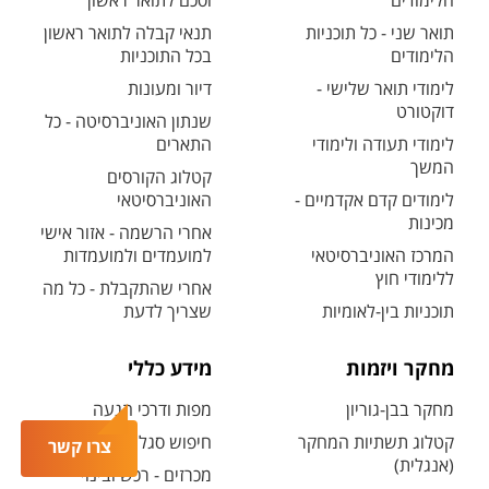
הלימודים
וסכם לתואר ראשון
תואר שני - כל תוכניות
תנאי קבלה לתואר ראשון
הלימודים
בכל התוכניות
לימודי תואר שלישי -
דיור ומעונות
דוקטורט
שנתון האוניברסיטה - כל
לימודי תעודה ולימודי
התארים
המשך
קטלוג הקורסים
לימודים קדם אקדמיים -
האוניברסיטאי
מכינות
אחרי הרשמה - אזור אישי
המרכז האוניברסיטאי
למועמדים ולמועמדות
ללימודי חוץ
אחרי שהתקבלת - כל מה
תוכניות בין-לאומיות
שצריך לדעת
מחקר ויזמות
מידע כללי
מחקר בבן-גוריון
מפות ודרכי הגעה
קטלוג תשתיות המחקר
חיפוש סגל ופרטי קשר
צרו קשר
(אנגלית)
מכרזים - רכש ובינוי