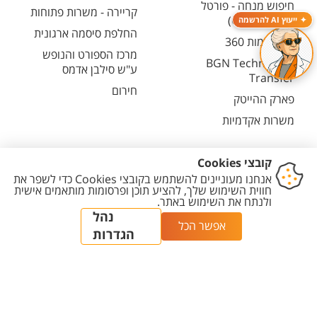
חיפוש מנחה - פורטל
קריירה - משרות פתוחות
המחקר (CRIS)
ייעוץ AI להרשמה
החלפת סיסמה ארגונית
מרכז יזמות 360
מרכז הספורט והנופש
BGN Technology
ע"ש סילבן אדמס
Transfer
חירום
פארק ההייטק
משרות אקדמיות
יצירת
הצהרת
מדיניות
מדיניות עריכת
הגדרת
קשר
נגישות
פרטיות
תוכן
עוגיות