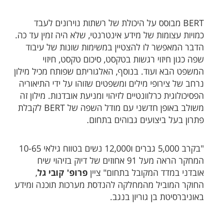
BERT מבוסס על היכולת של רשתות נוירונים לעבד
כמויות עצומות של מידע אינטרנטי, שלא היה זמין עד כה.
הדבר המאפשר לו להצטיין במשימות שונות של עיבוד
שפה כגון חיזוי רגשות בטקסט, סיכום טקסט, חיזוי
המשפט הבא ועוד. בנוסף, האלגוריתם שפותח מכיל מילון
נרחב של צירופי מילים ומשפטים שזוהו על ידי התיאוריה
הפסיכולוגית כרלוונטיים לזיהוי ומניעת אובדנות. מילון זה
משולב באופן חדשני עם מודל השפה של BERT לקבלת
פתרון בעל ביצועים גבוהים בתחום.
"בקרב 5,000 גברים ו12,000 נשים בטווח גילאי 10-65
המחקר הראה מעל 91 אחוזים של דיוק בזיהוי שיח
אובדני במדד המקובל בתחום" ציין
פרופ' קובי גל
,
החוקר המוביל מהמחלקה להנדסת מערכות תוכנה ומידע
באוניברסיטת בן גוריון בנגב.