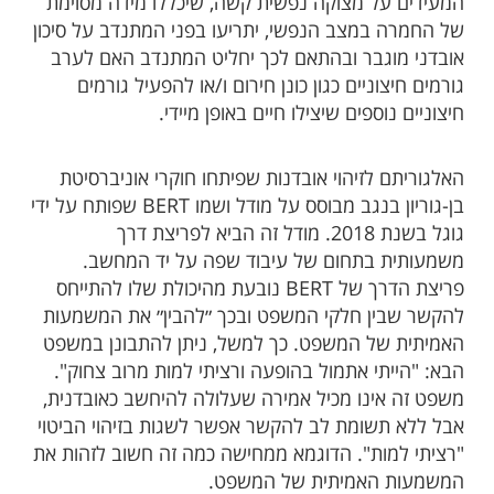
המעידים על מצוקה נפשית קשה, שיכללו מידה מסוימת
של החמרה במצב הנפשי, יתריעו בפני המתנדב על סיכון
אובדני מוגבר ובהתאם לכך יחליט המתנדב האם לערב
גורמים חיצוניים כגון כונן חירום ו/או להפעיל גורמים
חיצוניים נוספים שיצילו חיים באופן מיידי.
האלגוריתם לזיהוי אובדנות שפיתחו חוקרי אוניברסיטת
בן-גוריון בנגב מבוסס על מודל ושמו BERT שפותח על ידי
גוגל בשנת 2018. מודל זה הביא לפריצת דרך
משמעותית בתחום של עיבוד שפה על יד המחשב.
פריצת הדרך של BERT נובעת מהיכולת שלו להתייחס
להקשר שבין חלקי המשפט ובכך ״להבין״ את המשמעות
האמיתית של המשפט. כך למשל, ניתן להתבונן במשפט
הבא: "הייתי אתמול בהופעה ורציתי למות מרוב צחוק".
משפט זה אינו מכיל אמירה שעלולה להיחשב כאובדנית,
אבל ללא תשומת לב להקשר אפשר לשגות בזיהוי הביטוי
"רציתי למות". הדוגמא ממחישה כמה זה חשוב לזהות את
המשמעות האמיתית של המשפט.