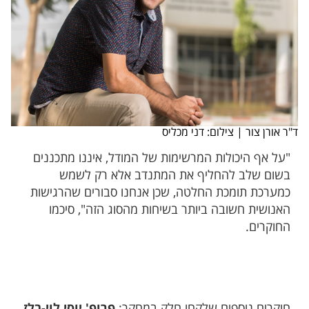
ד"ר אורן צור | צילום: דני מכליס
"על אף היכולות המרשימות של המודל, איננו מתכננים
בשום שלב להחליף את המתנדב אלא רק לשמש
כמערכת תומכת החלטה, שכן אנחנו סבורים שהרגישות
האנושית חשובה ביותר בשיחות מהסוג הזה", סיכמו
החוקרים.
חוקרים נוספים שלקחו חלק במחקר:
פרופ' יוסי לוי-בלז
,