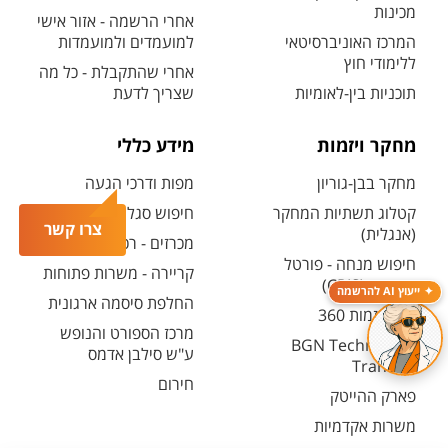
מכינות
אחרי הרשמה - אזור אישי
המרכז האוניברסיטאי
למועמדים ולמועמדות
ללימודי חוץ
אחרי שהתקבלת - כל מה
תוכניות בין-לאומיות
שצריך לדעת
מחקר ויזמות
מידע כללי
מחקר בבן-גוריון
מפות ודרכי הגעה
קטלוג תשתיות המחקר
חיפוש סגל ופרטי קשר
צרו קשר
(אנגלית)
מכרזים - רכש ובינוי
חיפוש מנחה - פורטל
קריירה - משרות פתוחות
המחקר (CRIS)
ייעוץ AI להרשמה
החלפת סיסמה ארגונית
מרכז יזמות 360
מרכז הספורט והנופש
BGN Technology
ע"ש סילבן אדמס
Transfer
חירום
פארק ההייטק
משרות אקדמיות