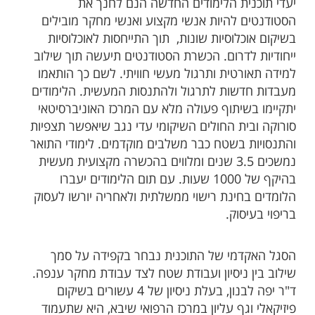
יעדי תוכנית הלימודים החדשה הנם לחנך את
הסטודנטים להיות אנשי מקצוע ואנשי מחקר מובילים
בשיקום אוכלוסיות שונות, תוך התייחסות לאוכלוסיות
ייחודיות לדרום. הכשרת הסטודנטים תיעשה תוך שילוב
למידה תאורטית ותרגול מעשי חוויתי. לשם כך הותאמו
מעבדות חדשות לתרגול ולהתנסות המעשית. הלימודים
יתקיימו בשיתוף פעולה מלא עם המרכז האוניברסיטאי
סורוקה ובית החולים השיקומי עדי נגב שיאפשר תצפיות
והתנסויות בשטח כבר משלבים מוקדמים. לימודי התואר
נמשכים 3.5 שנים ומלווים בהכשרה מקצועית מעשית
בהיקף של 1000 שעות. עם תום הלימודים יעברו
הלומדים בחינת רישוי ממשלתית ולאחריה יורשו לעסוק
בריפוי בעיסוק.
הסגל האקדמי של התוכנית נבחר בקפידה על סמך
שילוב בין ניסיון ועבודת שטח לצד עבודת מחקר ענפה.
ד"ר יפה לבנון, בעלת ניסיון של 4 עשורים בשיקום
פיזיקאלי וגף עליון במרכז הרפואי שיבא, היא שתעמוד