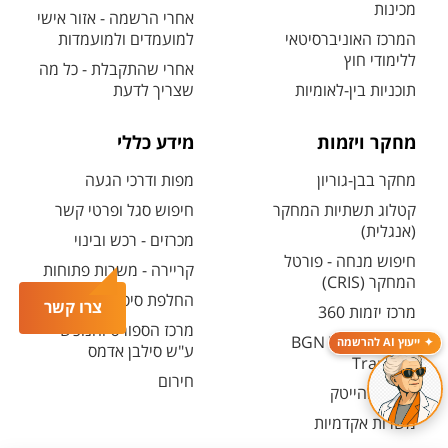
מכינות
אחרי הרשמה - אזור אישי
המרכז האוניברסיטאי
למועמדים ולמועמדות
ללימודי חוץ
אחרי שהתקבלת - כל מה
תוכניות בין-לאומיות
שצריך לדעת
מחקר ויזמות
מידע כללי
מחקר בבן-גוריון
מפות ודרכי הגעה
קטלוג תשתיות המחקר
חיפוש סגל ופרטי קשר
(אנגלית)
מכרזים - רכש ובינוי
חיפוש מנחה - פורטל
קריירה - משרות פתוחות
המחקר (CRIS)
החלפת סיסמה ארגונית
צרו קשר
מרכז יזמות 360
מרכז הספורט והנופש
BGN Technology
ייעוץ AI להרשמה
ע"ש סילבן אדמס
Transfer
חירום
פארק ההייטק
משרות אקדמיות