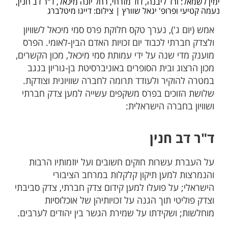
ימין לשמאל: ורד ליבנה, דוד מזרחי, רחל יונה מיכאל, ד"ר דב חנין,
נעמה קטיעי ופרופ' יגאל שוורץ | צילום: דייגו מיטלברג
אמש (יום ג'), נערך טקס חלוקת פרס סמי מיכאל לשוויון
ולצדק חברתי לכבוד יום זכויות האדם הבין-לאומי. הפרס
מוענק מדי שנה על ידי עמותת סמי מיכאל, מכון הקשרים,
מכון הרצוג ובית הסופרים באוניברסיטת בן-גוריון בנגב
במטרה להוקיר ולעודד תרומה לחברה שוויונית וצודקת. ​​
שלושת הזוכים בפרס משקפים עשייה למען צדק חברתי
ושוויון בחברה הישראלית:
ד"ר דב ​חנין
על העברת עשרות חוקים חשובים ועל יוזמותיו הרבות
והנמרצות למען תיקון קלקלות במרחב הציבורי
הישראלי; על פועלו למען קידום צדק חברתי, צדק סביבתי
וצדק פוליטי תוך הגנה על זכויותיהן של אוכלוסיות
מוחלשות; ושקידתו על שמירת הגשר בין יהודים לערבים.