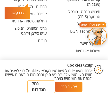
(אנגלית)
מכרזים - רכש ובינוי
חיפוש מנחה - פורטל
צרו קשר
קריירה - משרות פתוחות
המחקר (CRIS)
החלפת סיסמה ארגונית
מרכז יזמות 360
ייעוץ AI להרשמה
מרכז הספורט והנופש
BGN Technology
ע"ש סילבן אדמס
Transfer
חירום
פארק ההייטק
משרות אקדמיות
יצירת
הצהרת
מדיניות
מדיניות עריכת
הגדרת
קשר
נגישות
פרטיות
תוכן
עוגיות