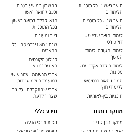
תואר ראשון - כל תוכניות
מחשבון ממוצע בגרות
הלימודים
וסכם לתואר ראשון
תואר שני - כל תוכניות
תנאי קבלה לתואר ראשון
הלימודים
בכל התוכניות
לימודי תואר שלישי -
דיור ומעונות
דוקטורט
שנתון האוניברסיטה - כל
לימודי תעודה ולימודי
התארים
המשך
קטלוג הקורסים
לימודים קדם אקדמיים -
האוניברסיטאי
מכינות
אחרי הרשמה - אזור אישי
המרכז האוניברסיטאי
למועמדים ולמועמדות
ללימודי חוץ
אחרי שהתקבלת - כל מה
תוכניות בין-לאומיות
שצריך לדעת
מחקר ויזמות
מידע כללי
מחקר בבן-גוריון
מפות ודרכי הגעה
קטלוג תשתיות המחקר
חיפוש סגל ופרטי קשר