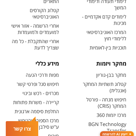
לימודי תעודה ולימודי
התארים
המשך
קטלוג הקורסים
לימודים קדם אקדמיים -
האוניברסיטאי
מכינות
אחרי הרשמה - אזור אישי
המרכז האוניברסיטאי
למועמדים ולמועמדות
ללימודי חוץ
אחרי שהתקבלת - כל מה
תוכניות בין-לאומיות
שצריך לדעת
מחקר ויזמות
מידע כללי
מחקר בבן-גוריון
מפות ודרכי הגעה
קטלוג תשתיות המחקר
חיפוש סגל ופרטי קשר
(אנגלית)
מכרזים - רכש ובינוי
חיפוש מנחה - פורטל
קריירה - משרות פתוחות
המחקר (CRIS)
החלפת סיסמה ארגונית
מרכז יזמות 360
מרכז הספורט והנופש
BGN Technology
ע"ש סילבן אדמס
צרו קשר
Transfer
ייעוץ AI להרשמה