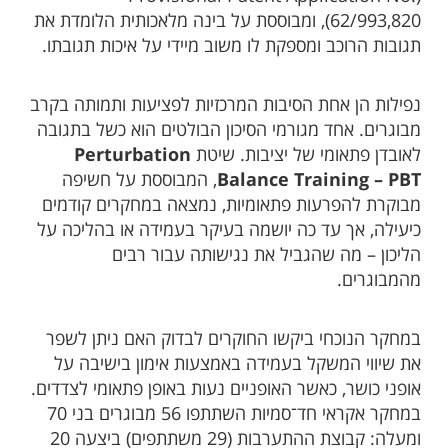
62/993,820), ומבוססת על בינה מלאכותית הלומדת את
תגובות הרוכב ומספקת לו משוב מיידי על איכות תגובתו.
נפילות הן אחת הסיבות המרכזיות לפציעות ותמותה בקרב
מבוגרים. אחד מגורמי הסיכון הבולטים הוא כשל בתגובה
לאובדן פתאומי של יציבות. שיטת
Perturbation
Balance Training – PBT
, המבוססת על חשיפה
מבוקרת להפרעות פתאומיות, נמצאה במחקרים קודמים
כיעילה, אך עד כה יושמה בעיקר בעמידה או בהליכה על
הליכון – מה שהגביל את נגישותה עבור רבים
מהמבוגרים.
במחקר הנוכחי ביקשו החוקרים לבדוק האם ניתן לשפר
את שיווי המשקל בעמידה באמצעות אימון בישיבה על
אופני כושר, כאשר האופניים נעות באופן פתאומי לצדדים.
במחקר אקראי חד־סמיות השתתפו 56 מבוגרים בני 70
ומעלה: קבוצת ההתערבות (29 משתתפים) ביצעה 20