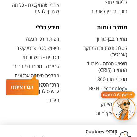
ללימודי חוץ
אחרי שהתקבלת - כל מה
תוכניות בין-לאומיות
שצריך לדעת
מחקר ויזמות
מידע כללי
מחקר בבן-גוריון
מפות ודרכי הגעה
קטלוג תשתיות המחקר
חיפוש סגל ופרטי קשר
(אנגלית)
מכרזים - רכש ובינוי
חיפוש מנחה - פורטל
קריירה - משרות פתוחות
המחקר (CRIS)
החלפת סיסמה ארגונית
מרכז יזמות 360
מרכז הספורט והנופש
דברו איתנו
BGN Technology
ע"ש סילבן אדמס
Transfer
ייעוץ AI להרשמה
חירום
פארק ההייטק
משרות אקדמיות