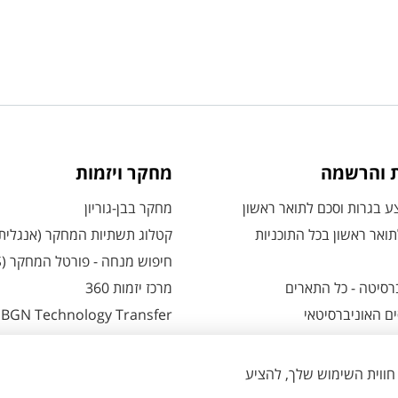
ת והרשמה
מחקר ויזמות
 בגרות וסכם לתואר ראשון
מחקר בבן-גוריון
ואר ראשון בכל התוכניות
קטלוג תשתיות המחקר (אנגלית
חיפוש מנחה - פורטל המחקר (CRIS)
רסיטה - כל התארים
מרכז יזמות 360
ם האוניברסיטאי
BGN Technology Transfer
 אזור אישי למועמדים
פארק ההייטק
משרות אקדמיות
ת - כל מה שצריך לדעת