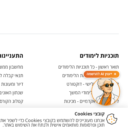
תוכניות לימודים
התעניינו
תואר ראשון - כל תוכניות הלימודים
מחשבון ממוצע
ייעוץ AI להרשמה
תואר שני - כל תוכניות הלימודים
תנאי קבלה לת
לימודי תואר שלישי - דוקטורט
דיור ומעונות
לימודי תעודה ולימודי המשך
שנתון האוניב
לימודים קדם אקדמיים - מכינות
קטלוג הקורסי
המרכז האוניברסיטאי ללימודי חוץ
אחרי הרשמה -
ולמועמדות
תוכניות בין-לאומיות
אחרי שהתקבל