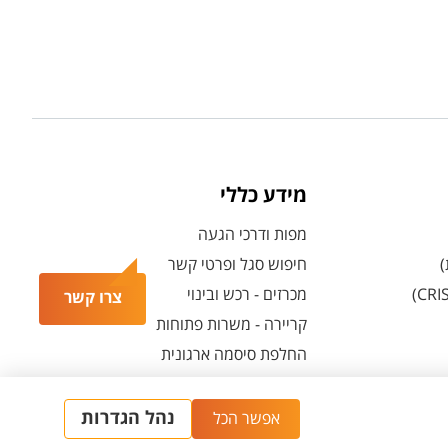
מידע כללי
מפות ודרכי הגעה
)
חיפוש סגל ופרטי קשר
מכרזים - רכש ובינוי
צרו קשר
קריירה - משרות פתוחות
החלפת סיסמה ארגונית
מרכז הספורט והנופש ע"ש סילבן אדמס
חירום