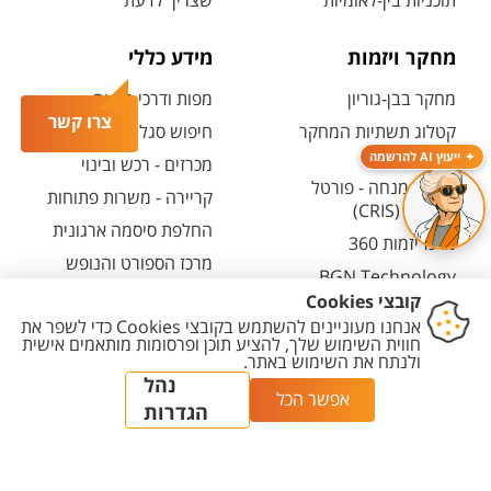
תוכניות בין-לאומיות
שצריך לדעת
מחקר ויזמות
מידע כללי
מחקר בבן-גוריון
מפות ודרכי הגעה
צרו קשר
קטלוג תשתיות המחקר
חיפוש סגל ופרטי קשר
(אנגלית)
ייעוץ AI להרשמה
מכרזים - רכש ובינוי
חיפוש מנחה - פורטל
קריירה - משרות פתוחות
המחקר (CRIS)
החלפת סיסמה ארגונית
מרכז יזמות 360
מרכז הספורט והנופש
BGN Technology
ע"ש סילבן אדמס
Transfer
חירום
פארק ההייטק
משרות אקדמיות