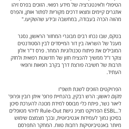
הטיפולי ולאינטגרציה של מידע רפואי. הזוכים בפרס זיהו
אתגרים קיימים ומצאו דרכים מקוריות לפתור אותן, והפרס
מהווה הכרה בעבודה, במחשבה ובידע שהשקיעו."
בטקס, שבו נכחו רבים מבוגרי המחזור הראשון, נסגר
מעגל של השראה בין דור המייסדים לבין הסטודנטים
המובילים את פיתוח טכנולוגיות המחר. פרס ד"ר אלון
צוקר ז"ל ממשיך להנציח חזון של חדשנות רפואית ולחזק
תרבות של חשיבה פורצת דרך בקרב רופאות ורופאי
העתיד.
הפרויקטים הזוכים לשנת תשפ"ו
מקום ראשון
: הרש רבקין, בהנחיית פרופ' איתן רובין ופרופ'
ליאור נשר, פיתח כלי מבוסס למידת מכונה להערכת סיכון
ל..ESBL הפרויקט מציג גישת Rule-Out לזיהוי מטופלים
בסיכון נמוך לעמידות אנטיביוטית, ובכך מצמצם שימוש
מיותר באנטיביוטיקות רחבות טווח. המחקר התפרסם