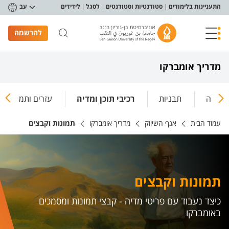
פריט נגישות
התעניינות בלימודים
סטודנטיות וסטודנטים
לסגל
לידידים
עב
להרשמה
מדריך אומברקו
עבודה
תבניות
רכיבי תוכן ומדיה
עזרים ותמיכה
עמוד הבית
אגף השיווק
מדריך אומברקו
תמונות וקבצים
תמונות וקבצים
כיצד נעבוד עם פריטי מדיה - קבצי תמונות ומסמכים
באומברקו