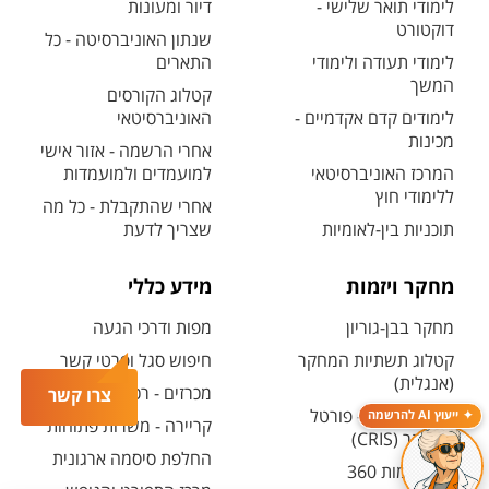
לימודי תואר שלישי -
דיור ומעונות
דוקטורט
שנתון האוניברסיטה - כל
לימודי תעודה ולימודי
התארים
המשך
קטלוג הקורסים
לימודים קדם אקדמיים -
האוניברסיטאי
מכינות
אחרי הרשמה - אזור אישי
המרכז האוניברסיטאי
למועמדים ולמועמדות
ללימודי חוץ
אחרי שהתקבלת - כל מה
תוכניות בין-לאומיות
שצריך לדעת
מחקר ויזמות
מידע כללי
מחקר בבן-גוריון
מפות ודרכי הגעה
קטלוג תשתיות המחקר
חיפוש סגל ופרטי קשר
(אנגלית)
מכרזים - רכש ובינוי
צרו קשר
חיפוש מנחה - פורטל
ייעוץ AI להרשמה
קריירה - משרות פתוחות
המחקר (CRIS)
החלפת סיסמה ארגונית
מרכז יזמות 360