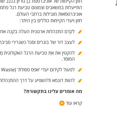
חזון הקיימות של אוניברסטת בן גוריון בנגב ש
התייעלות במשאבים וצמצום טביעת רגל פחמ
אוניברטסאות מובילות ברחבי העולם.
חזון ויעדי הקיימות כוללים בין היתר:
לקדם התנהלות ארגונית העלה בקנה אחד עם י
לעצב דור של בוגרים וסגל כשגרירי סביבה
המוסד.
לפעול לקידום יעדי 'אפס פסולת' (Zero Waste) ו'איפוס פחמן' (Carbon Neutral).
להוות דוגמא ולהשפיע על דרך ההתנהלות
מה אומרים עלינו בתקשורת?
קראו עוד