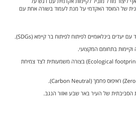
ואף ליצור מודל מוביל לקיימות אקדמית עם דגש על
נית של המוסד האקדמי על מנת לעמוד בשורה אחת עם
עדים בינלאומיים לפיתוח לפיתוח בר קיימא (SDGs).
 וקיימות בתחומם המקצועי.
להקטין את את טביעת הרגל האקולוגית (Ecological footprint) בצורה משמעותית לצד צמיחת
 הסביבתית של העיר באר שבע ואזור הנגב.