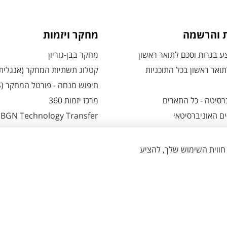
ת והרשמה
מחקר ויזמות
 בגרות וסכם לתואר ראשון
מחקר בבן-גוריון
ואר ראשון בכל התוכניות
קטלוג תשתיות המחקר (אנגלית
חיפוש מנחה - פורטל המחקר (CRIS)
רסיטה - כל התארים
מרכז יזמות 360
ם האוניברסיטאי
BGN Technology Transfer
 אזור אישי למועמדים
פארק ההייטק
משרות אקדמיות
ת - כל מה שצריך לדעת