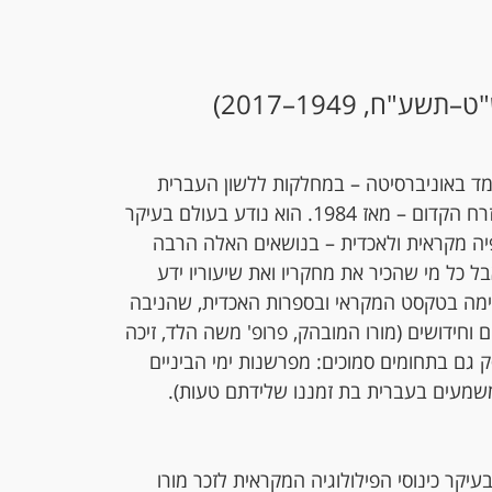
ע"ח, 1949–2017)
לימד באוניברסיטה – במחלקות ללשון העברית
ולמקרא, ארכיאולוגיה והמזרח הקדום – מאז 1984. הוא נודע בעולם בעיקר
יה מקראית ולאכדית – בנושאים האלה הרבה
 כל מי שהכיר את מחקריו ואת שיעוריו ידע
ימה בטקסט המקראי ובספרות האכדית, שהניבה
וחידושים (מורו המובהק, פרופ' משה הלד, זיכה
עסק גם בתחומים סמוכים: מפרשנות ימי הביניים
משמעים בעברית בת זמננו שלידתם טעות).
עיקר כינוסי הפילולוגיה המקראית לזכר מורו