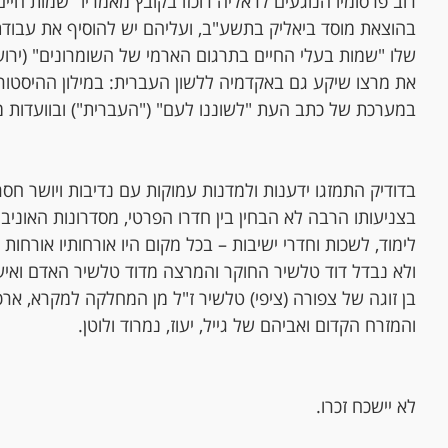
רוב פרסומיו הנוגעים לראליה רוכזו בקובץ מאמריו "שמות חיי
בהוצאת מוסד ביאליק בתשע"ב, ועליהם יש להוסיף את עבודת
שלו "שמות בעלי החיים בתרגום הארמי של השומרונים" (ירו
את מרצו שיקע גם באקדמיה ללשון העברית: במילון ההיסטורי
במערכת של כתב העת "לשוננו לעם" ("העברית") ובוועדות מי
בדודיק התמזגו ידענות ולמדנות עמוקות עם נדיבות ויושר חס
בצניעותו הרבה לא הבחין בין חדרו הפרטי, מסדרונות האוניבר
לימוד, לשכות וחדרי ישיבות – בכל מקום היו אורחותיו אורחות 
ולא נבדל דוד טלשיר החוקר והמרצה מדוד טלשיר האדם וא
בן זוגה של צפורה (ציפי) טלשיר ז"ל מן המחלקה למקרא, ארכי
והמזרח הקדום ואביהם של גייל, יעוז, נמרוד ולוטן.
לא יישכח זכרו.