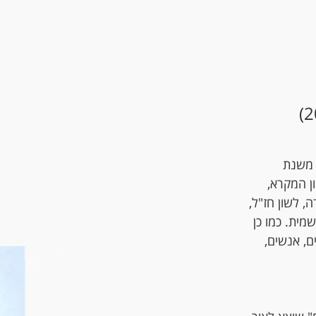
ה משנת
ן המקרא,
, לשון חז"ל,
מית. כמו כן
ם, אנשים,