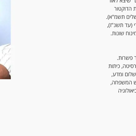
ם" שיצא לאור
 הדוקטור
שלים תשמ"א).
 (עד תשנ"ז),
נוח שונות.
ר פשרות.
סיטה, כיתות
שלום ומדע,
יש המשפחה,
אולוגיה