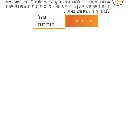
תוכניות לימודים
התעניינות והרשמה
תואר ראשון - כל תוכניות
מחשבון ממוצע בגרות
הלימודים
וסכם לתואר ראשון
תואר שני - כל תוכניות
תנאי קבלה לתואר ראשון
הלימודים
בכל התוכניות
לימודי תואר שלישי -
דיור ומעונות
דוקטורט
שנתון האוניברסיטה - כל
לימודי תעודה ולימודי
התארים
המשך
קטלוג הקורסים
לימודים קדם אקדמיים -
האוניברסיטאי
מכינות
אחרי הרשמה - אזור אישי
המרכז האוניברסיטאי
למועמדים ולמועמדות