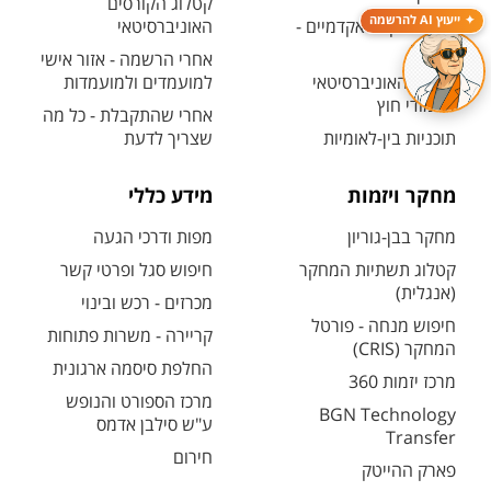
קטלוג הקורסים
ייעוץ AI להרשמה
לימודים קדם אקדמיים -
האוניברסיטאי
מכינות
אחרי הרשמה - אזור אישי
המרכז האוניברסיטאי
למועמדים ולמועמדות
ללימודי חוץ
אחרי שהתקבלת - כל מה
תוכניות בין-לאומיות
שצריך לדעת
מחקר ויזמות
מידע כללי
מחקר בבן-גוריון
מפות ודרכי הגעה
קטלוג תשתיות המחקר
חיפוש סגל ופרטי קשר
(אנגלית)
מכרזים - רכש ובינוי
חיפוש מנחה - פורטל
קריירה - משרות פתוחות
המחקר (CRIS)
החלפת סיסמה ארגונית
מרכז יזמות 360
מרכז הספורט והנופש
BGN Technology
ע"ש סילבן אדמס
Transfer
חירום
פארק ההייטק